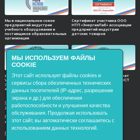
Мы в национальном союзе
Сертификат участника ООО
предприятий индустрии
НТП «ЭнергияЛаб» ассоциации
учебного оборудования и
предприятий индустрии
поставщиков образовательных
детских товаров
организация
МЫ ИСПОЛЬЗУЕМ ФАЙЛЫ
COOKIE
Этот сайт использует файлы cookies и
Международный сертификат
Сертификат соответствия
менеджмента качества ГОСТ
Учебное оборудование, марки
сервисы сбора обезличенных технических
ISO 9001:2015
ЭнергияЛаб ТУ 32.99.53–001–
47627947–2021 Серийный выпуск
данных посетителей (IP-адрес, разрешение
экрана и др.) для обеспечения
ООО НТП «ЭнергияЛаб». Все права
работоспособности и улучшения качества
защищены.
обслуживания. Продолжая использовать
Представленная на сайте информация
этот сайт, вы автоматически соглашаетесь с
не является публичной офертой
использованием данных технологий.
Пользовательское соглашение