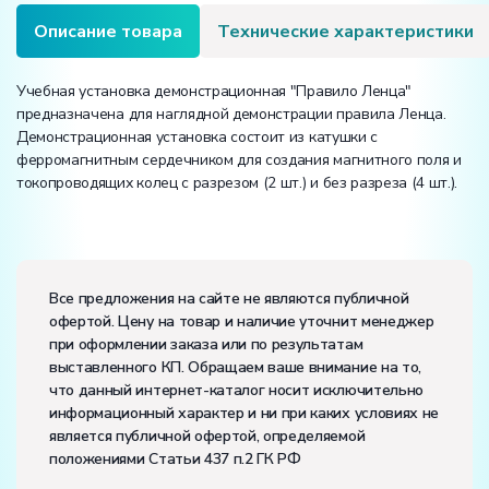
Описание товара
Технические характеристики
Учебная установка демонстрационная "Правило Ленца"
предназначена для наглядной демонстрации правила Ленца.
Демонстрационная установка состоит из катушки с
ферромагнитным сердечником для создания магнитного поля и
токопроводящих колец с разрезом (2 шт.) и без разреза (4 шт.).
Вес:
Размеры (Д x Ш x В):
Все предложения на сайте не являются публичной
офертой. Цену на товар и наличие уточнит менеджер
Потребляемая мощность, В·А:
1000
при оформлении заказа или по результатам
Электропитание:
выставленного КП. Обращаем ваше внимание на то,
напряжение, В:
220
что данный интернет-каталог носит исключительно
частота, Гц:
50
информационный характер и ни при каких условиях не
Класс защиты от поражения электрическим током:
I
является публичной офертой, определяемой
Диапазон рабочих температур, ˚С:
+10…+35
положениями Статьи 437 п.2 ГК РФ
Влажность, %:
до 80
Количество человек, которое одновременно и