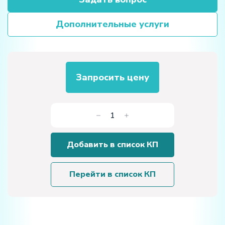
Дополнительные услуги
Запросить цену
Количество
товара
Учебная
Добавить в список КП
установка
демонстрационная
"Правило
Перейти в список КП
Ленца"