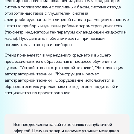
смонтирована система охлаждения двигателя с радиатором,
система топливоподачи с топливным баком, система отвода
отработанных газов с глушителем, система
электрооборудования. На лицевой панели размещены основные
штатные приборы индикации рабочих параметров двигателя
(тахометр, индикаторы температуры охлаждающей жидкости и
масла). Пуск двигателя обеспечивается при помощи
выключателя стартера и приборов.
Стенд применяется в учреждениях среднего и высшего
профессионального образования в процессе обучения по
курсам: "Устройство автотракторной техники", "Эксплуатация
автотракторной техники", "Конструкция и расчет
автотракторной техники". Оборудование используется в
образовательных учреждениях по подготовке водителей и
специалистов по проектированию.
Вес:
Размеры (Д x Ш x В):
Все предложения на сайте не являются публичной
офертой. Цену на товар и наличие уточнит менеджер
Электропитание: