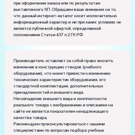
при оформлении заказа или по результатам
напряжение, В:
220
выставленного КП. Обращаем ваше внимание на то,
частота, Гц:
50
что данный интернет-каталог носит исключительно
Класс защиты от поражения электрическим током:
I
информационный характер и ни при каких условиях не
Диапазон рабочих температур, ˚С:
+10…+35
является публичной офертой, определяемой
Влажность, %:
до 80
положениями Статьи 437 п.2 ГК РФ
Количество человек, которое одновременно и
активно может работать на комплекте:
2
Производитель оставляет за собой право вносить
изменения в конструкцию стендов (учебного
оборудования), что может привести к изменению
технических характеристик оборудования, его
стандартной комплектации, дополнительных
принадлежностей и внешнего вида.
Несовпадение внешнего вида и комплектности
реального товара с изображением и описанием на
сайте не является показателем ненадлежащего
качества товара.
Рекомендуем проконсультироваться с нашими
специалистами по вопросам подбора учебных