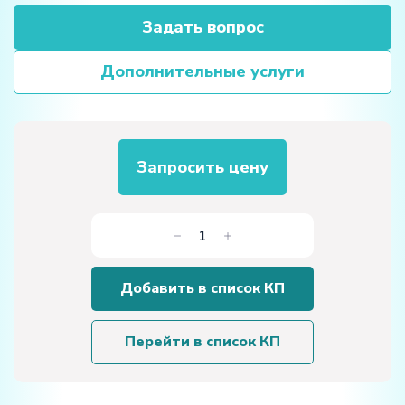
Задать вопрос
Дополнительные услуги
Запросить цену
Количество
товара
Учебный
Добавить в список КП
стенд
«Лабораторный
комплекс
Перейти в список КП
с
двигателем
Д6»