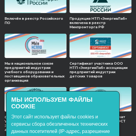
Включён в реестр Российского
Продукция НТП «ЭнергияЛаб»
ПО
включена в реестр
Минпромторга РФ
Мы в национальном союзе
Сертификат участника ООО
предприятий индустрии
НТП «ЭнергияЛаб» ассоциации
учебного оборудования и
предприятий индустрии
поставщиков образовательных
детских товаров
организация
МЫ ИСПОЛЬЗУЕМ ФАЙЛЫ
COOKIE
Этот сайт использует файлы cookies и
Международный сертификат
Сертификат соответствия
менеджмента качества ГОСТ
Учебное оборудование, марки
сервисы сбора обезличенных технических
ISO 9001:2015
ЭнергияЛаб ТУ 32.99.53–001–
47627947–2021 Серийный выпуск
данных посетителей (IP-адрес, разрешение