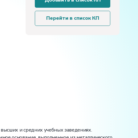
Добавить в список КП
установка
«Изучение
газовых
Перейти в список КП
процессов»
 высших и средних учебных заведениях.
мное основание, выполненное из металлического