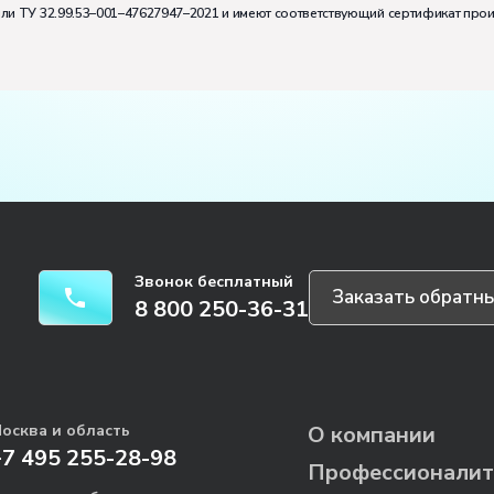
или ТУ 32.99.53–001–47627947–2021 и имеют соответствующий сертификат про
Звонок бесплатный
Заказать обратны
8 800 250-36-31
осква и область
О компании
+7 495 255-28-98
Профессионалит