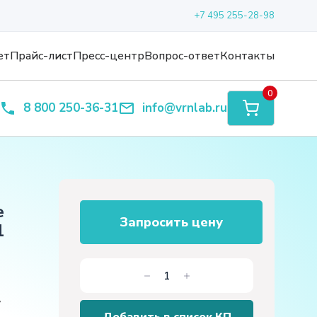
+7 495 255-28-98
ет
Прайс-лист
Пресс-центр
Вопрос-ответ
Контакты
0
8 800 250-36-31
info@vrnlab.ru
е
Запросить цену
1
Количество
товара
,
Лабораторная