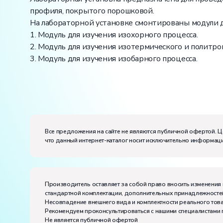
профиля, покрытого порошковой.
На лабораторной установке смонтированы модули д
1. Модуль для изучения изохорного процесса.
2. Модуль для изучения изотермического и политро
3. Модуль для изучения изобарного процесса.
Вес:
Размеры (Д x Ш x В):
Потребляемая мощность, В·А:
150
Все предложения на сайте не являются публичной офертой. Ц
Электропитание:
что данный интернет-каталог носит исключительно информаци
напряжение, В:
220
частота, Гц:
50
Класс защиты от поражения электрическим токо
Диапазон рабочих температур, ˚С:
+10…+35
Производитель оставляет за собой право вносить изменения 
Влажность, %:
до 80
стандартной комплектации, дополнительных принадлежностей
Количество человек, которое одновременно и ак
Несовпадение внешнего вида и комплектности реального това
Рекомендуем проконсультироваться с нашими специалистами 
Не является публичной офертой