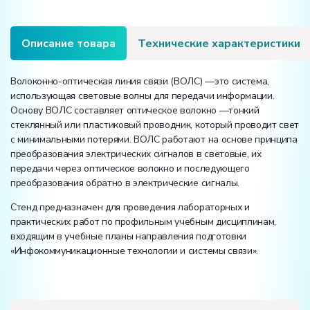
(«Волоконно-
оптическая
линия
Описание товара
Технические характеристики
связи»)
Волоконно-оптическая линия связи (ВОЛС) —это система,
использующая световые волны для передачи информации.
Основу ВОЛС составляет оптическое волокно —тонкий
стеклянный или пластиковый проводник, который проводит свет
с минимальными потерями. ВОЛС работают на основе принципа
преобразования электрических сигналов в световые, их
передачи через оптическое волокно и последующего
преобразования обратно в электрические сигналы.
Стенд предназначен для проведения лабораторных и
практических работ по профильным учебным дисциплинам,
входящим в учебные планы направления подготовки
«Инфокоммуникационные технологии и системы связи».
Вес: