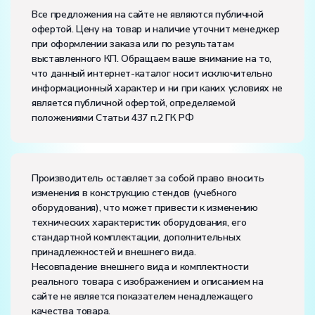
Размеры (Д x Ш x В):
Все предложения на сайте не являются публичной
офертой. Цену на товар и наличие уточнит менеджер
Потребляемая мощность, В·А:
1000
при оформлении заказа или по результатам
Электропитание:
выставленного КП. Обращаем ваше внимание на то,
напряжение, В:
220
что данный интернет-каталог носит исключительно
частота, Гц:
50
информационный характер и ни при каких условиях не
Класс защиты от поражения электрическим током:
I
является публичной офертой, определяемой
Диапазон рабочих температур, ˚С:
+10…+35
положениями Статьи 437 п.2 ГК РФ
Влажность, %:
до 80
Количество человек, которое одновременно и
активно может работать на комплекте:
2
Производитель оставляет за собой право вносить
изменения в конструкцию стендов (учебного
оборудования), что может привести к изменению
технических характеристик оборудования, его
стандартной комплектации, дополнительных
принадлежностей и внешнего вида.
Несовпадение внешнего вида и комплектности
реального товара с изображением и описанием на
сайте не является показателем ненадлежащего
качества товара.