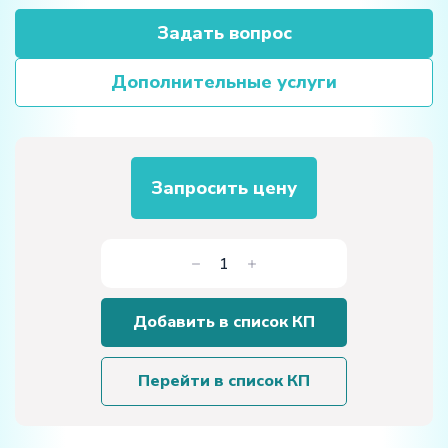
Задать вопрос
Дополнительные услуги
Запросить цену
Количество
товара
НАБОР
Добавить в список КП
ДЛЯ
ИЗУЧЕНИЯ
СВЯЗИ
Перейти в список КП
ПО
ОПТИЧЕСКИМ
КАНАЛАМ