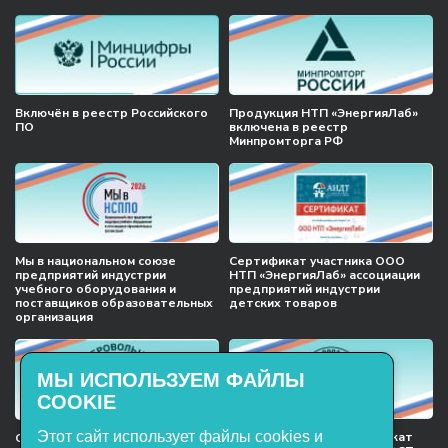
Включён в реестр Российского
Продукция НТП «ЭнергияЛаб»
ПО
включена в реестр
Минпромторга РФ
Мы в национальном союзе
Сертификат участника ООО
предприятий индустрии
НТП «ЭнергияЛаб» ассоциации
учебного оборудования и
предприятий индустрии
поставщиков образовательных
детских товаров
организация
МЫ ИСПОЛЬЗУЕМ ФАЙЛЫ
COOKIE
Этот сайт использует файлы cookies и
Международный сертификат
Сертификат соответствия