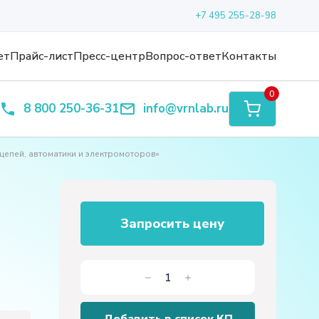
+7 495 255-28-98
ет
Прайс-лист
Пресс-центр
Вопрос-ответ
Контакты
0
8 800 250-36-31
info@vrnlab.ru
цепей, автоматики и электромоторов»
Запросить цену
Количество
товара
Комплект