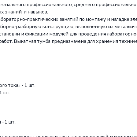
начального профессионального, среднего профессиональног
х знаний, и навыков.
бораторно-практических занятий по монтажу и наладке эл
 сборно-разборную конструкцию, выполненную из металличе
установки и фиксации модулей для проведения лабораторно
абот. Выкатная тумба предназначена для хранения техни
о тока» - 1 шт.
 шт.
–1 шт.
ет возможность подключения внешних модулей и измерите