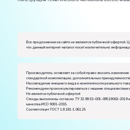
Вес:
Размеры (Д x Ш x В):
Потребляемая мощность, В·А:
500
Все предложения на сайте не являются публичной офертой. Ц
Электропитание:
что данный интернет-каталог носит исключительно информаци
напряжение, В:
380
частота, Гц:
50
Класс защиты от поражения электрическим токо
Диапазон рабочих температур, ˚С:
+10…+35
Производитель оставляет за собой право вносить изменения 
Влажность, %:
до 80
стандартной комплектации, дополнительных принадлежностей
Количество человек, которое одновременно и ак
Несовпадение внешнего вида и комплектности реального това
Рекомендуем проконсультироваться с нашими специалистами 
Не является публичной офертой
Стенды выполнены согласно ТУ 32.99.53–001–09519063–2019 
качества ИСО 9001–2015.
Соответствует ГОСТ 1.8.181-1.061.25