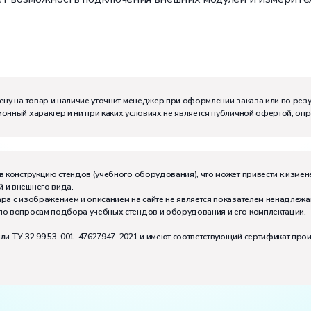
ену на товар и наличие уточнит менеджер при оформлении заказа или по рез
онный характер и ни при каких условиях не является публичной офертой, оп
м:
I
в конструкцию стендов (учебного оборудования), что может привести к измен
 и внешнего вида.
тивно может работать на комплекте:
2
ра с изображением и описанием на сайте не является показателем ненадлежа
по вопросам подбора учебных стендов и оборудования и его комплектации.
или ТУ 32.99.53–001–47627947–2021 и имеют соответствующий сертификат про