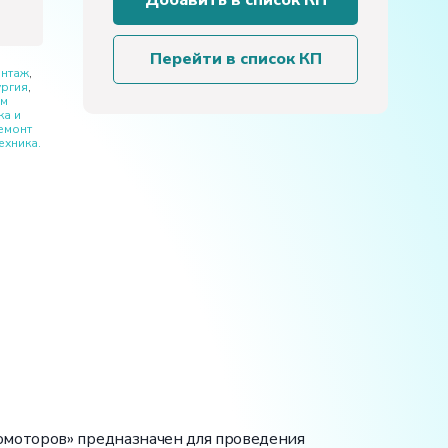
Добавить в список КП
е
лабораторного
оборудования
«Электромонтаж
Перейти в список КП
и
онтаж
,
ургия
,
наладка
ем
электрических
ка и
емонт
цепей,
ехника.
автоматики
и
электромоторов»
омоторов» предназначен для проведения