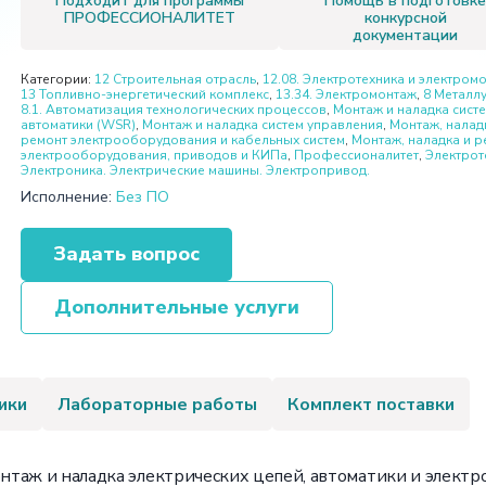
Подходит для программы
Помощь в подготовк
ПРОФЕССИОНАЛИТЕТ
конкурсной
документации
Категории:
12 Строительная отрасль
,
12.08. Электротехника и электром
13 Топливно-энергетический комплекс
,
13.34. Электромонтаж
,
8 Металл
8.1. Автоматизация технологических процессов
,
Монтаж и наладка сист
автоматики (WSR)
,
Монтаж и наладка систем управления
,
Монтаж, налад
ремонт электрооборудования и кабельных систем
,
Монтаж, наладка и р
электрооборудования, приводов и КИПа
,
Профессионалитет
,
Электрот
Электроника. Электрические машины. Электропривод.
Исполнение:
Без ПО
Задать вопрос
Дополнительные услуги
ики
Лабораторные работы
Комплект поставки
нтаж и наладка электрических цепей, автоматики и электр