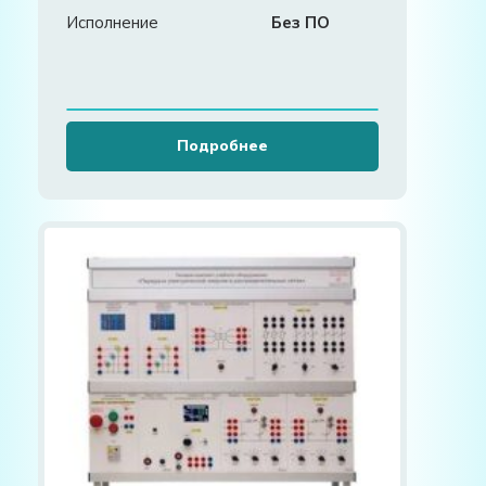
предприятий и гражданских
Исполнение
Без ПО
сооружений»
Подробнее