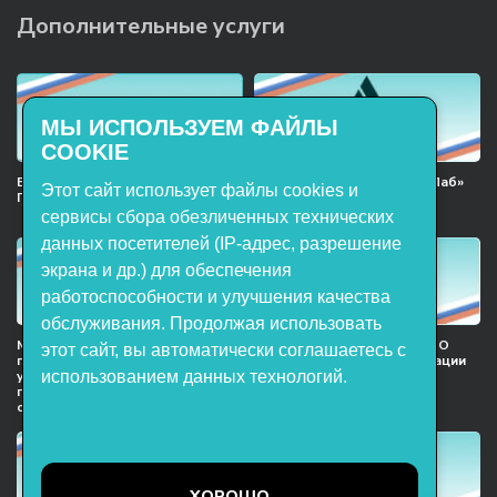
Дополнительные услуги
МЫ ИСПОЛЬЗУЕМ ФАЙЛЫ
COOKIE
Включён в реестр Российского
Продукция НТП «ЭнергияЛаб»
Этот сайт использует файлы cookies и
ПО
включена в реестр
Минпромторга РФ
сервисы сбора обезличенных технических
данных посетителей (IP-адрес, разрешение
экрана и др.) для обеспечения
работоспособности и улучшения качества
обслуживания. Продолжая использовать
Мы в национальном союзе
Сертификат участника ООО
этот сайт, вы автоматически соглашаетесь с
предприятий индустрии
НТП «ЭнергияЛаб» ассоциации
использованием данных технологий.
учебного оборудования и
предприятий индустрии
поставщиков образовательных
детских товаров
организация
ХОРОШО