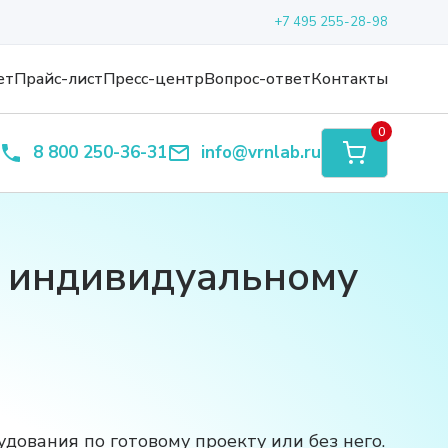
+7 495 255-28-98
ет
Прайс-лист
Пресс-центр
Вопрос-ответ
Контакты
0
8 800 250-36-31
info@vrnlab.ru
о индивидуальному
дования по готовому проекту или без него.