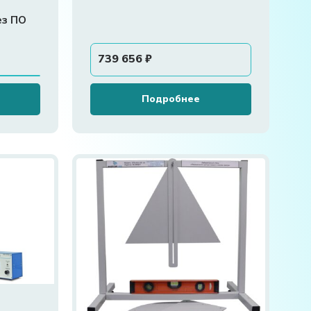
а
ез ПО
739 656
₽
Подробнее