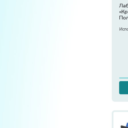
Лаб
«Кр
По
Исп