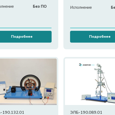
«Кориолисовая сил
олнение
Без ПО
инерции»
Исполнение
Б
Подробнее
Подробнее
-190.132.01
ЭЛБ-190.089.01