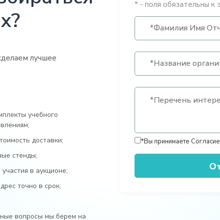
* - поля обязательны к 
х?
сделаем лучшее
мплекты учебного
влениям;
тоимость доставки;
*Вы принимаете
Согласие
ные стенды;
участия в аукционе;
рес точно в срок;
ьные вопросы мы берем на