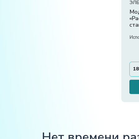
ЭЛБ
Мо
«Ра
ста
Исп
18
Нет времени ра