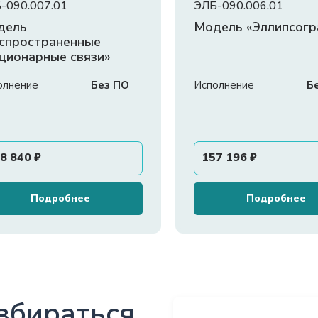
-090.007.01
ЭЛБ-090.006.01
дель
Модель «Эллипсог
спространенные
ционарные связи»
олнение
Без ПО
Исполнение
Б
8 840
₽
157 196
₽
Подробнее
Подробнее
збираться