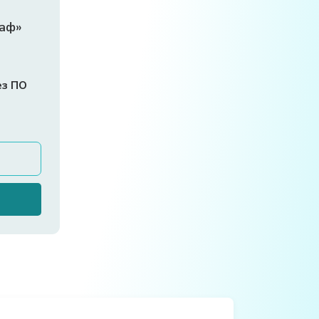
раф»
ез ПО