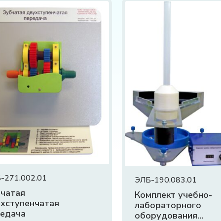
-271.002.01
ЭЛБ-190.083.01
чатая
Комплект учебно-
хступенчатая
лабораторного
редача
оборудования