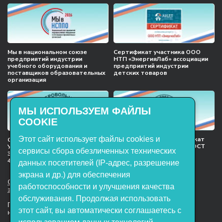
Мы в национальном союзе
Сертификат участника ООО
предприятий индустрии
НТП «ЭнергияЛаб» ассоциации
учебного оборудования и
предприятий индустрии
поставщиков образовательных
детских товаров
организация
МЫ ИСПОЛЬЗУЕМ ФАЙЛЫ
COOKIE
Этот сайт использует файлы cookies и
Международный сертификат
Сертификат соответствия
менеджмента качества ГОСТ
Учебное оборудование, марки
сервисы сбора обезличенных технических
ISO 9001:2015
ЭнергияЛаб ТУ 32.99.53–001–
47627947–2021 Серийный выпуск
данных посетителей (IP-адрес, разрешение
экрана и др.) для обеспечения
ООО НТП «ЭнергияЛаб». Все права
работоспособности и улучшения качества
защищены.
обслуживания. Продолжая использовать
Представленная на сайте информация
этот сайт, вы автоматически соглашаетесь с
не является публичной офертой