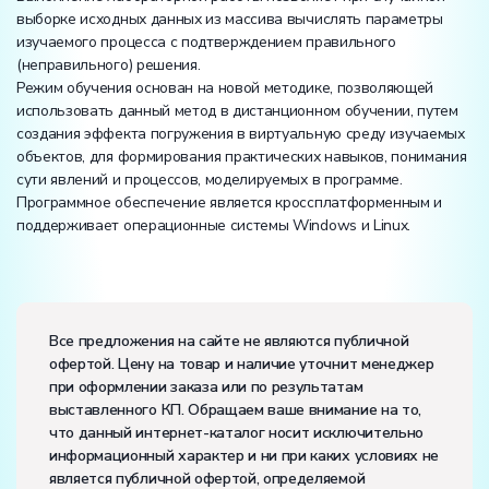
выборке исходных данных из массива вычислять параметры
изучаемого процесса с подтверждением правильного
(неправильного) решения.
Режим обучения основан на новой методике, позволяющей
использовать данный метод в дистанционном обучении, путем
создания эффекта погружения в виртуальную среду изучаемых
объектов, для формирования практических навыков, понимания
сути явлений и процессов, моделируемых в программе.
Программное обеспечение является кроссплатформенным и
поддерживает операционные системы Windows и Linux.
Электропитание:
напряжение, В:
220
Все предложения на сайте не являются публичной
частота, Гц:
50
офертой. Цену на товар и наличие уточнит менеджер
Класс защиты от поражения электрическим током:
I
при оформлении заказа или по результатам
Диапазон рабочих температур, ˚С:
+10…+35
выставленного КП. Обращаем ваше внимание на то,
Влажность, %:
до 80
что данный интернет-каталог носит исключительно
Количество человек, которое одновременно и
информационный характер и ни при каких условиях не
активно может работать на комплекте:
1
является публичной офертой, определяемой