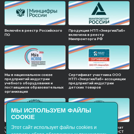
Включён в реестр Российского
Продукция НТП «ЭнергияЛаб»
ПО
включена в реестр
Минпромторга РФ
Мы в национальном союзе
Сертификат участника ООО
предприятий индустрии
НТП «ЭнергияЛаб» ассоциации
учебного оборудования и
предприятий индустрии
поставщиков образовательных
детских товаров
организация
МЫ ИСПОЛЬЗУЕМ ФАЙЛЫ
COOKIE
Этот сайт использует файлы cookies и
Международный сертификат
Сертификат соответствия
менеджмента качества ГОСТ
Учебное оборудование, марки