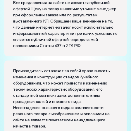
Все предложения на сайте не являются публичной
частота, Гц:
50
офертой. Цену на товар и наличие уточнит менеджер
Класс защиты от поражения электрическим током:
I
при оформлении заказа или по результатам
Диапазон рабочих температур, ˚С:
+10…+35
выставленного КП. Обращаем ваше внимание на то,
Влажность, %:
до 80
что данный интернет-каталог носит исключительно
Количество человек, которое одновременно и
информационный характер и ни при каких условиях не
активно может работать на комплекте:
1
является публичной офертой, определяемой
положениями Статьи 437 п.2 ГК РФ
Производитель оставляет за собой право вносить
изменения в конструкцию стендов (учебного
оборудования), что может привести к изменению
технических характеристик оборудования, его
стандартной комплектации, дополнительных
принадлежностей и внешнего вида.
Несовпадение внешнего вида и комплектности
реального товара с изображением и описанием на
сайте не является показателем ненадлежащего
качества товара.