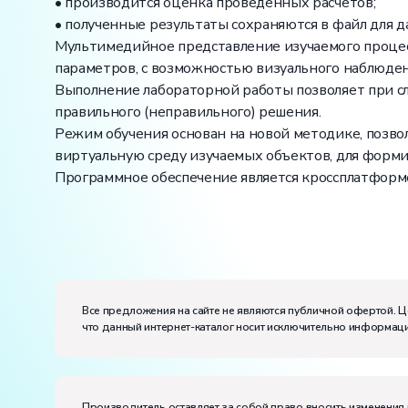
• производится оценка проведенных расчетов;
• полученные результаты сохраняются в файл для 
Мультимедийное представление изучаемого процесс
параметров, с возможностью визуального наблюден
Выполнение лабораторной работы позволяет при с
правильного (неправильного) решения.
Режим обучения основан на новой методике, позв
виртуальную среду изучаемых объектов, для форми
Программное обеспечение является кроссплатформ
Электропитание:
напряжение, В:
220
частота, Гц:
50
Класс защиты от поражения электрическим токо
Все предложения на сайте не являются публичной офертой. Ц
что данный интернет-каталог носит исключительно информаци
Диапазон рабочих температур, ˚С:
+10…+35
Влажность, %:
до 80
Количество человек, которое одновременно и ак
Производитель оставляет за собой право вносить изменения 