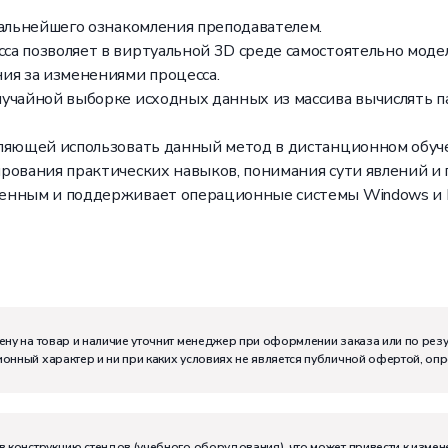
дальнейшего ознакомления преподавателем.
а позволяет в виртуальной 3D среде самостоятельно моде
ия за изменениями процесса.
лучайной выборке исходных данных из массива вычислять 
оляющей использовать данный метод в дистанционном обуч
рования практических навыков, понимания сути явлений и 
енным и поддерживает операционные системы Windows и L
м:
I
ену на товар и наличие уточнит менеджер при оформлении заказа или по рез
онный характер и ни при каких условиях не является публичной офертой, оп
тивно может работать на комплекте:
1
в конструкцию стендов (учебного оборудования), что может привести к измен