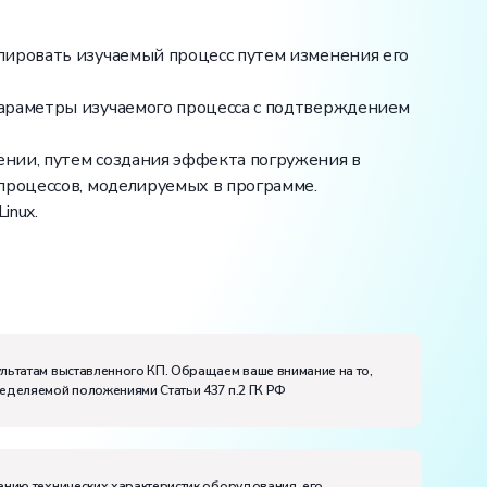
лировать изучаемый процесс путем изменения его
параметры изучаемого процесса с подтверждением
ении, путем создания эффекта погружения в
процессов, моделируемых в программе.
inux.
ультатам выставленного КП. Обращаем ваше внимание на то,
ределяемой положениями Статьи 437 п.2 ГК РФ
ению технических характеристик оборудования, его