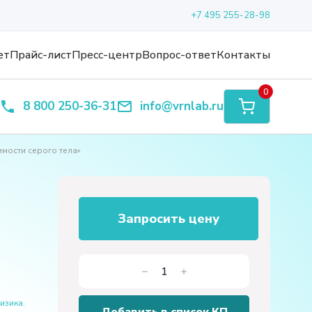
+7 495 255-28-98
ет
Прайс-лист
Пресс-центр
Вопрос-ответ
Контакты
0
8 800 250-36-31
info@vrnlab.ru
мости серого тела»
Запросить цену
Количество
товара
изика.
Виртуальная