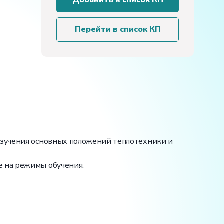
Добавить в список КП
работа
«Определение
энергетической
Перейти в список КП
светимости
серого
тела»
 изучения основных положений теплотехники и
е на режимы обучения.