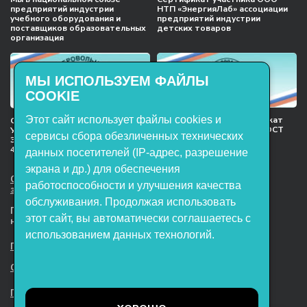
предприятий индустрии
НТП «ЭнергияЛаб» ассоциации
учебного оборудования и
предприятий индустрии
поставщиков образовательных
детских товаров
организация
МЫ ИСПОЛЬЗУЕМ ФАЙЛЫ
COOKIE
Этот сайт использует файлы cookies и
Международный сертификат
Сертификат соответствия
менеджмента качества ГОСТ
Учебное оборудование, марки
сервисы сбора обезличенных технических
ISO 9001:2015
ЭнергияЛаб ТУ 32.99.53–001–
47627947–2021 Серийный выпуск
данных посетителей (IP-адрес, разрешение
экрана и др.) для обеспечения
ООО НТП «ЭнергияЛаб». Все права
работоспособности и улучшения качества
защищены.
обслуживания. Продолжая использовать
Представленная на сайте информация
этот сайт, вы автоматически соглашаетесь с
не является публичной офертой
использованием данных технологий.
Пользовательское соглашение
Согласие на обработку персональных данных
Политика обработки файлов cookie