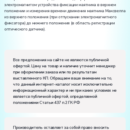
электромагнитом устройства фиксации маятника в верхнем
положении и измерения времени движения маятника Максвелла
из верхнего положения (при отпускании электромагнитного
фиксатора) до нижнего положения (в область регистрации
оптического датчика).
Вес:
Размеры (Д x Ш x В):
Все предложения на сайте не являются публичной
офертой. Цену на товар и наличие уточнит менеджер
Потребляемая мощность, В·А:
100
при оформлении заказа или по результатам
Электропитание:
выставленного КП. Обращаем ваше внимание на то,
напряжение, В:
220
что данный интернет-каталог носит исключительно
частота, Гц:
50
информационный характер и ни при каких условиях не
Класс защиты от поражения электрическим током:
I
является публичной офертой, определяемой
Диапазон рабочих температур, ˚С:
+10…+35
положениями Статьи 437 п.2 ГК РФ
Влажность, %:
до 80
Количество человек, которое одновременно и
активно может работать на комплекте:
2
Производитель оставляет за собой право вносить