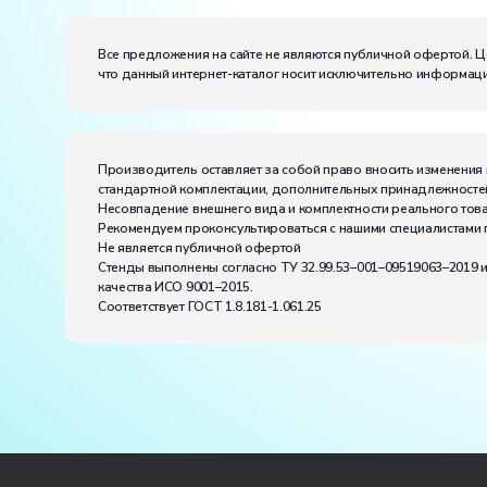
Размеры (Д x Ш x В):
Диапазон рабочих температур, ˚С:
+10…+35
Все предложения на сайте не являются публичной офертой. Ц
Влажность, %:
до 80
что данный интернет-каталог носит исключительно информаци
Производитель оставляет за собой право вносить изменения 
стандартной комплектации, дополнительных принадлежностей
Несовпадение внешнего вида и комплектности реального това
Рекомендуем проконсультироваться с нашими специалистами 
Не является публичной офертой
Стенды выполнены согласно ТУ 32.99.53–001–09519063–2019 
качества ИСО 9001–2015.
Соответствует ГОСТ 1.8.181-1.061.25