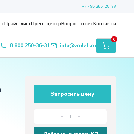
+7 495 255-28-98
ет
Прайс-лист
Пресс-центр
Вопрос-ответ
Контакты
0
8 800 250-36-31
info@vrnlab.ru
а
Запросить цену
Количество
товара
Учебный