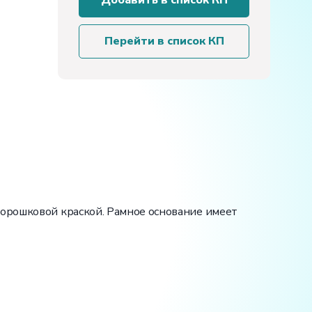
Добавить в список КП
стенд
«Типовой
узел
Перейти в список КП
учета
отопления»
порошковой краской. Рамное основание имеет