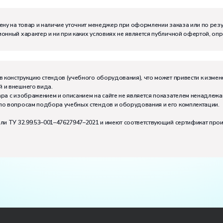
ену на товар и наличие уточнит менеджер при оформлении заказа или по рез
онный характер и ни при каких условиях не является публичной офертой, оп
в конструкцию стендов (учебного оборудования), что может привести к измен
 и внешнего вида.
ра с изображением и описанием на сайте не является показателем ненадлежа
по вопросам подбора учебных стендов и оборудования и его комплектации.
или ТУ 32.99.53–001–47627947–2021 и имеют соответствующий сертификат про