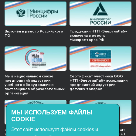
Включён в реестр Российского
Продукция НТП «ЭнергияЛаб»
ПО
включена в реестр
Минпромторга РФ
Мы в национальном союзе
Сертификат участника ООО
предприятий индустрии
НТП «ЭнергияЛаб» ассоциации
учебного оборудования и
предприятий индустрии
поставщиков образовательных
детских товаров
организация
МЫ ИСПОЛЬЗУЕМ ФАЙЛЫ
COOKIE
Этот сайт использует файлы cookies и
Международный сертификат
Сертификат соответствия
менеджмента качества ГОСТ
Учебное оборудование, марки