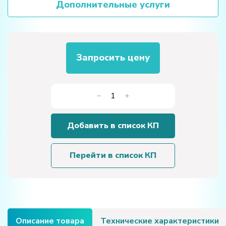
Дополнительные услуги
Запросить цену
Количество
товара
Стенд
Добавить в список КП
«Течение
воздуха
в
Перейти в список КП
насадках
и
соплах»
Описание товара
Технические характеристики