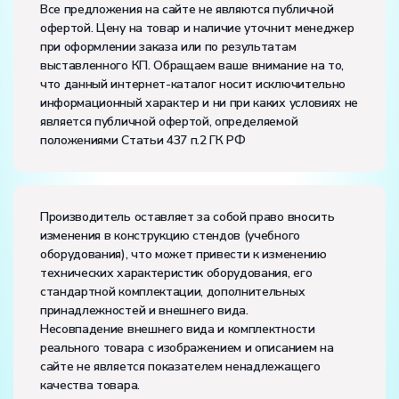
Размеры (Д x Ш x В):
Все предложения на сайте не являются публичной
офертой. Цену на товар и наличие уточнит менеджер
Потребляемая мощность, В·А:
1000
при оформлении заказа или по результатам
Электропитание:
выставленного КП. Обращаем ваше внимание на то,
напряжение, В:
220
отверстие с острой кромкой;
что данный интернет-каталог носит исключительно
частота, Гц:
50
информационный характер и ни при каких условиях не
Класс защиты от поражения электрическим током:
I
отверстие со скругленной кромкой;
является публичной офертой, определяемой
Диапазон рабочих температур, ˚С:
+10…+35
положениями Статьи 437 п.2 ГК РФ
Влажность, %:
до 80
внутренний цилиндрический насадок;
Количество человек, которое одновременно и
активно может работать на комплекте:
3
внешний цилиндрический насадок;
Производитель оставляет за собой право вносить
коноидальный насадок;
изменения в конструкцию стендов (учебного
оборудования), что может привести к изменению
конический сходящийся насадок;
технических характеристик оборудования, его
стандартной комплектации, дополнительных
конический расходящийся насадок.
принадлежностей и внешнего вида.
Несовпадение внешнего вида и комплектности
реального товара с изображением и описанием на
сайте не является показателем ненадлежащего
качества товара.