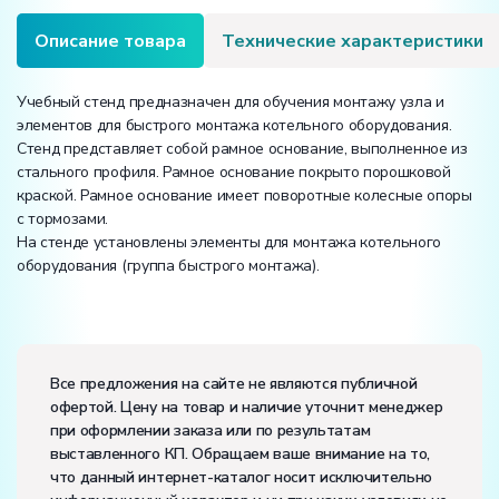
Описание товара
Технические характеристики
Учебный стенд предназначен для обучения монтажу узла и
элементов для быстрого монтажа котельного оборудования.
Стенд представляет собой рамное основание, выполненное из
стального профиля. Рамное основание покрыто порошковой
краской. Рамное основание имеет поворотные колесные опоры
с тормозами.
На стенде установлены элементы для монтажа котельного
оборудования (группа быстрого монтажа).
Вес:
Размеры (Д x Ш x В):
Все предложения на сайте не являются публичной
офертой. Цену на товар и наличие уточнит менеджер
Диапазон рабочих температур, ˚С:
+10…+35
при оформлении заказа или по результатам
Влажность, %:
до 80
выставленного КП. Обращаем ваше внимание на то,
что данный интернет-каталог носит исключительно