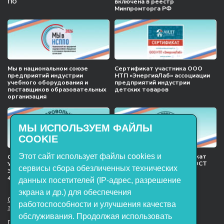
ПО
включена в реестр
Минпромторга РФ
Мы в национальном союзе
Сертификат участника ООО
предприятий индустрии
НТП «ЭнергияЛаб» ассоциации
учебного оборудования и
предприятий индустрии
поставщиков образовательных
детских товаров
организация
МЫ ИСПОЛЬЗУЕМ ФАЙЛЫ
COOKIE
Этот сайт использует файлы cookies и
Международный сертификат
Сертификат соответствия
менеджмента качества ГОСТ
Учебное оборудование, марки
сервисы сбора обезличенных технических
ISO 9001:2015
ЭнергияЛаб ТУ 32.99.53–001–
47627947–2021 Серийный выпуск
данных посетителей (IP-адрес, разрешение
экрана и др.) для обеспечения
ООО НТП «ЭнергияЛаб». Все права
работоспособности и улучшения качества
защищены.
обслуживания. Продолжая использовать
Представленная на сайте информация