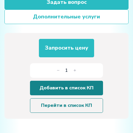
Задать вопрос
Дополнительные услуги
Запросить цену
Количество
товара
Учебный
Добавить в список КП
стенд
«Монтаж
котельного
Перейти в список КП
оборудования
(группа
быстрого
монтажа)»