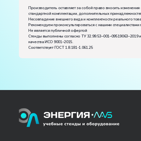
Диапазон рабочих температур, ˚С:
+10…+35
Производитель оставляет за собой право вносить изменения 
Влажность, %:
до 80
стандартной комплектации, дополнительных принадлежностей
Количество человек, которое одновременно и ак
Несовпадение внешнего вида и комплектности реального това
Рекомендуем проконсультироваться с нашими специалистами 
Не является публичной офертой
Стенды выполнены согласно ТУ 32.99.53–001–09519063–2019 
качества ИСО 9001–2015.
Соответствует ГОСТ 1.8.181-1.061.25