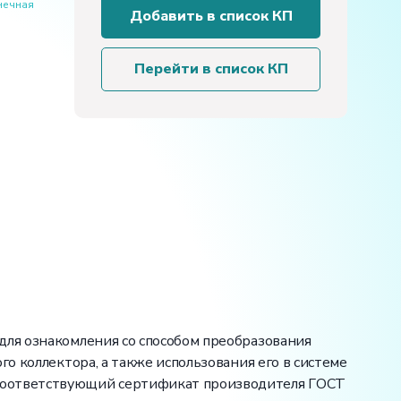
нечная
Учебный
Добавить в список КП
лабораторный
стенд
«Возобновляемые
Перейти в список КП
источники
энергии.
Солнечный
коллектор»
для ознакомления со способом преобразования
о коллектора, а также использования его в системе
 соответствующий сертификат производителя ГОСТ