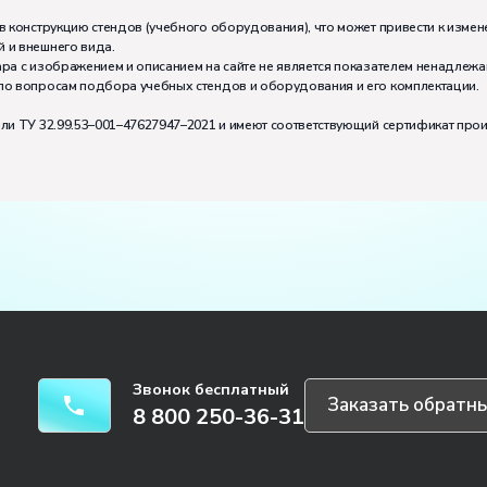
в конструкцию стендов (учебного оборудования), что может привести к измен
 и внешнего вида.
тивно может работать на комплекте:
2
ра с изображением и описанием на сайте не является показателем ненадлежа
по вопросам подбора учебных стендов и оборудования и его комплектации.
или ТУ 32.99.53–001–47627947–2021 и имеют соответствующий сертификат про
Звонок бесплатный
Заказать обратны
8 800 250-36-31