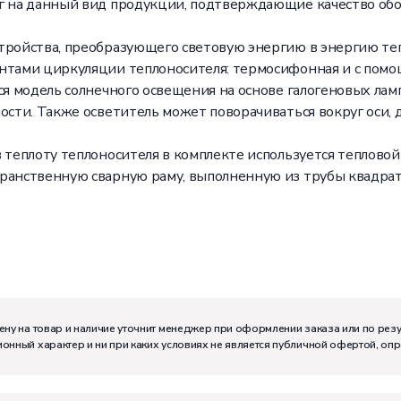
ог на данный вид продукции, подтверждающие качество обо
тройства, преобразующего световую энергию в энергию те
нтами циркуляции теплоносителя: термосифонная и с помо
тся модель солнечного освещения на основе галогеновых ла
ости. Также осветитель может поворачиваться вокруг оси,
 теплоту теплоносителя в комплекте используется тепловой
транственную сварную раму, выполненную из трубы квадрат
ену на товар и наличие уточнит менеджер при оформлении заказа или по рез
онный характер и ни при каких условиях не является публичной офертой, оп
м:
I