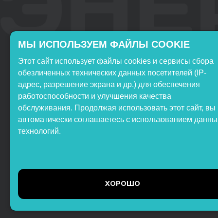
МЫ ИСПОЛЬЗУЕМ ФАЙЛЫ COOKIE
Этот сайт использует файлы cookies и сервисы сбора
Включён в реестр
Продукция НТП
обезличенных технических данных посетителей (IP-
Российского ПО
«ЭнергияЛаб» включена в
адрес, разрешение экрана и др.) для обеспечения
реестр Минпромторга РФ
работоспособности и улучшения качества
обслуживания. Продолжая использовать этот сайт, вы
автоматически соглашаетесь с использованием данны
технологий.
ООО НТП «ЭнергияЛаб». Все
права защищены.
Представленная на сайте
ХОРОШО
информация не является
публичной офертой