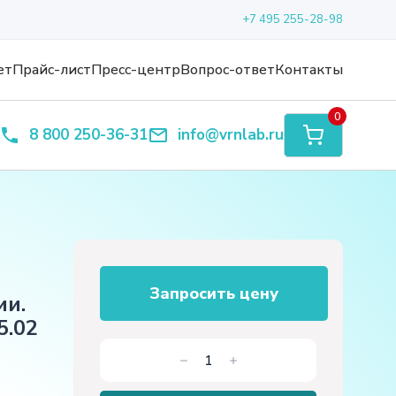
+7 495 255-28-98
ет
Прайс-лист
Пресс-центр
Вопрос-ответ
Контакты
0
8 800 250-36-31
info@vrnlab.ru
Запросить цену
ии.
5.02
Количество
товара