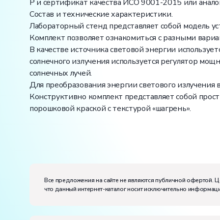
Р и сертификат качества ИСО 9001-2015 или анал
Состав и технические характеристики.
Лабораторный стенд представляет собой модель ус
Комплект позволяет ознакомиться с разными вариа
В качестве источника световой энергии используе
солнечного излучения используется регулятор мощн
солнечных лучей.
Для преобразования энергии светового излучения в
Конструктивно комплект представляет собой прос
порошковой краской с текстурой «шагрень».
Вес:
Размеры (Д x Ш x В):
Потребляемая мощность, В·А:
500
Все предложения на сайте не являются публичной офертой. Ц
Электропитание:
что данный интернет-каталог носит исключительно информаци
напряжение, В:
220
частота, Гц:
50
Класс защиты от поражения электрическим токо