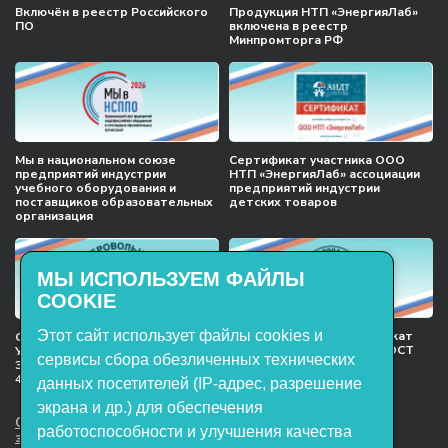
Включён в реестр Российского
Продукция НТП «ЭнергияЛаб»
ПО
включена в реестр
Минпромторга РФ
Мы в национальном союзе
Сертификат участника ООО
предприятий индустрии
НТП «ЭнергияЛаб» ассоциации
учебного оборудования и
предприятий индустрии
поставщиков образовательных
детских товаров
организация
МЫ ИСПОЛЬЗУЕМ ФАЙЛЫ
COOKIE
Этот сайт использует файлы cookies и
Международный сертификат
Сертификат соответствия
менеджмента качества ГОСТ
Учебное оборудование, марки
сервисы сбора обезличенных технических
ISO 9001:2015
ЭнергияЛаб ТУ 32.99.53–001–
47627947–2021 Серийный выпуск
данных посетителей (IP-адрес, разрешение
экрана и др.) для обеспечения
ООО НТП «ЭнергияЛаб». Все права
работоспособности и улучшения качества
защищены.