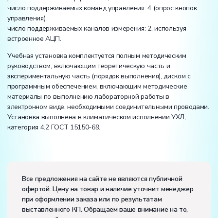
число поддерживаемых команд управления: 4 (опрос кнопок
управления)
число поддерживаемых каналов измерения: 2, используя
встроенное АЦП.
Учебная установка комплектуется полным методическим
руководством, включающим теоретическую часть и
экспериментальную часть (порядок выполнения), диском с
программным обеспечением, включающим методические
материалы по выполнению лабораторной работы в
электронном виде, необходимыми соединительными проводами.
Установка выполнена в климатическом исполнении УХЛ,
категория 4.2 ГОСТ 15150-69.
Электропитание:
напряжение, В:
220
Все предложения на сайте не являются публичной
частота, Гц:
50
офертой. Цену на товар и наличие уточнит менеджер
Класс защиты от поражения электрическим током:
I
при оформлении заказа или по результатам
Диапазон рабочих температур, ˚С:
+10…+35
выставленного КП. Обращаем ваше внимание на то,
Влажность, %:
до 80