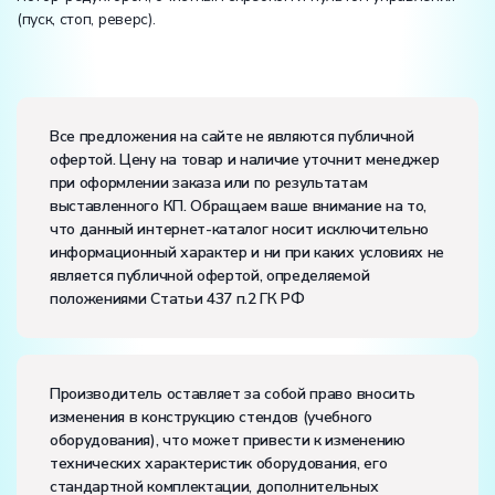
(пуск, стоп, реверс).
Вес:
Размеры (Д x Ш x В):
Все предложения на сайте не являются публичной
офертой. Цену на товар и наличие уточнит менеджер
Потребляемая мощность, В·А:
2000
при оформлении заказа или по результатам
Электропитание:
выставленного КП. Обращаем ваше внимание на то,
напряжение, В:
220
что данный интернет-каталог носит исключительно
частота, Гц:
50
информационный характер и ни при каких условиях не
Класс защиты от поражения электрическим током:
I
является публичной офертой, определяемой
Диапазон рабочих температур, ˚С:
+10…+35
положениями Статьи 437 п.2 ГК РФ
Влажность, %:
до 80
Количество человек, которое одновременно и
активно может работать на комплекте:
2
Производитель оставляет за собой право вносить
изменения в конструкцию стендов (учебного
оборудования), что может привести к изменению
технических характеристик оборудования, его
стандартной комплектации, дополнительных