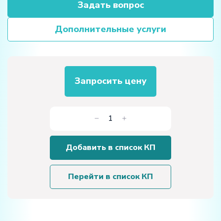
Задать вопрос
Дополнительные услуги
Запросить цену
Количество
товара
Учебный
Добавить в список КП
тренажер
"Ленточный
конвейер"
Перейти в список КП