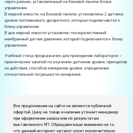
через разъем, установленный на боковой панели блока
управления.
В мерной емкости, на боковой панели, установлены 2 датчика
уровня поплавкового дискретного, которые подключаются к
блоку управления.
В дне мерной емкости установлен тензорезистивный
мембранный датчик давления, который подключается к блоку
управления.
Учебный стенд предназначен для проведения лабораторно –
практических занятий по изучению датчиков уровня, принципов
их действия, способов измерения уровня, определение
относительной погрешности измерения.
Вес:
Размеры (Д x Ш x В):
Все предложения на сайте не являются публичной
офертой. Цену на товар и наличие уточнит менеджер
Потребляемая мощность, В·А:
2000
при оформлении заказа или по результатам
Электропитание:
выставленного КП. Обращаем ваше внимание на то,
напряжение, В:
220
что данный интернет-каталог носит исключительно
частота, Гц:
50