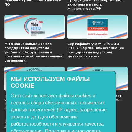
Включён в реестр Российского
Продукция НТП «ЭнергияЛаб»
ПО
включена в реестр
Минпромторга РФ
Мы в национальном союзе
Сертификат участника ООО
предприятий индустрии
НТП «ЭнергияЛаб» ассоциации
учебного оборудования и
предприятий индустрии
поставщиков образовательных
детских товаров
организация
МЫ ИСПОЛЬЗУЕМ ФАЙЛЫ
COOKIE
Этот сайт использует файлы cookies и
Международный сертификат
Сертификат соответствия
менеджмента качества ГОСТ
Учебное оборудование, марки
сервисы сбора обезличенных технических
ISO 9001:2015
ЭнергияЛаб ТУ 32.99.53–001–
47627947–2021 Серийный выпуск
данных посетителей (IP-адрес, разрешение
экрана и др.) для обеспечения
ООО НТП «ЭнергияЛаб». Все права
работоспособности и улучшения качества
защищены.
обслуживания. Продолжая использовать