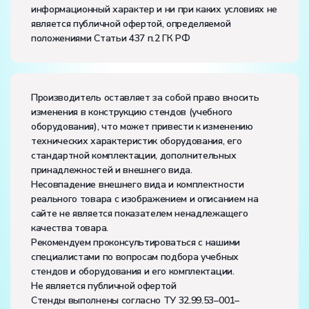
информационный характер и ни при каких условиях не
Класс защиты от поражения электрическим током:
I
является публичной офертой, определяемой
Диапазон рабочих температур, ˚С:
+10…+35
положениями Статьи 437 п.2 ГК РФ
Влажность, %:
до 80
Количество человек, которое одновременно и
активно может работать на комплекте:
2
Производитель оставляет за собой право вносить
изменения в конструкцию стендов (учебного
оборудования), что может привести к изменению
технических характеристик оборудования, его
стандартной комплектации, дополнительных
принадлежностей и внешнего вида.
Несовпадение внешнего вида и комплектности
реального товара с изображением и описанием на
сайте не является показателем ненадлежащего
качества товара.
Рекомендуем проконсультироваться с нашими
специалистами по вопросам подбора учебных
стендов и оборудования и его комплектации.
Не является публичной офертой
Стенды выполнены согласно ТУ 32.99.53–001–