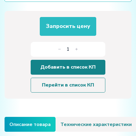
Запросить цену
Количество
товара
Учебный
Добавить в список КП
стенд
"Центробежные
насосы"
Перейти в список КП
Описание товара
Технические характеристики