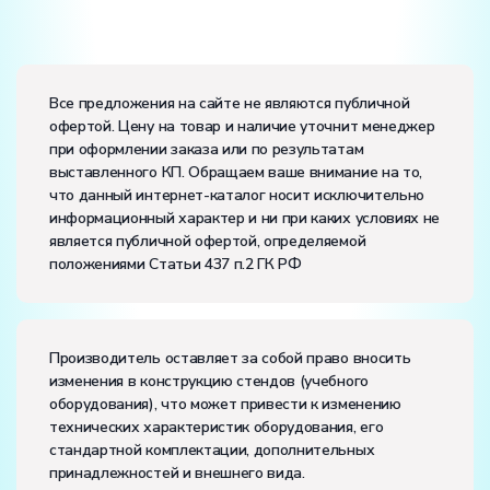
Вес:
Размеры (Д x Ш x В):
Все предложения на сайте не являются публичной
офертой. Цену на товар и наличие уточнит менеджер
Потребляемая мощность, В·А:
1500
при оформлении заказа или по результатам
Электропитание:
выставленного КП. Обращаем ваше внимание на то,
напряжение, В:
220
что данный интернет-каталог носит исключительно
частота, Гц:
50
информационный характер и ни при каких условиях не
Класс защиты от поражения электрическим током:
I
является публичной офертой, определяемой
Диапазон рабочих температур, ˚С:
+10…+35
положениями Статьи 437 п.2 ГК РФ
Влажность, %:
до 80
Количество человек, которое одновременно и
активно может работать на комплекте:
2
Производитель оставляет за собой право вносить
изменения в конструкцию стендов (учебного
оборудования), что может привести к изменению
технических характеристик оборудования, его
стандартной комплектации, дополнительных
принадлежностей и внешнего вида.