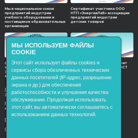
Мы в национальном союзе
Сертификат участника ООО
предприятий индустрии
НТП «ЭнергияЛаб» ассоциации
учебного оборудования и
предприятий индустрии
поставщиков образовательных
детских товаров
организация
МЫ ИСПОЛЬЗУЕМ ФАЙЛЫ
COOKIE
Этот сайт использует файлы cookies и
Международный сертификат
Сертификат соответствия
менеджмента качества ГОСТ
Учебное оборудование, марки
сервисы сбора обезличенных технических
ISO 9001:2015
ЭнергияЛаб ТУ 32.99.53–001–
47627947–2021 Серийный выпуск
данных посетителей (IP-адрес, разрешение
экрана и др.) для обеспечения
ООО НТП «ЭнергияЛаб». Все права
работоспособности и улучшения качества
защищены.
обслуживания. Продолжая использовать
Представленная на сайте информация
этот сайт, вы автоматически соглашаетесь с
не является публичной офертой
использованием данных технологий.
Пользовательское соглашение
Согласие на обработку персональных данных