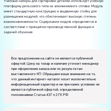
Учебные наборы для сортировки деталей использует учебную
платформу рельсового типа из алюминиевого сплава. Модуль
имеет стандартную конструкцию и выдвижную стойку для
размещения модулей, что обеспечивает высокую степень
взаимозаменяемости. Содержание модуля определяется в
соответствии с принципом производственной функции и
задачей обучения.
Вес:
Размеры (Д x Ш x В):
Все предложения на сайте не являются публичной
офертой. Цену на товар и наличие уточнит менеджер
Потребляемая мощность, В·А:
1700
при оформлении заказа или по результатам
Электропитание:
выставленного КП. Обращаем ваше внимание на то,
напряжение, В:
220
что данный интернет-каталог носит исключительно
частота, Гц:
50
информационный характер и ни при каких условиях не
Класс защиты от поражения электрическим током:
I
является публичной офертой, определяемой
Диапазон рабочих температур, ˚С:
+10…+35
положениями Статьи 437 п.2 ГК РФ
Влажность, %:
до 80