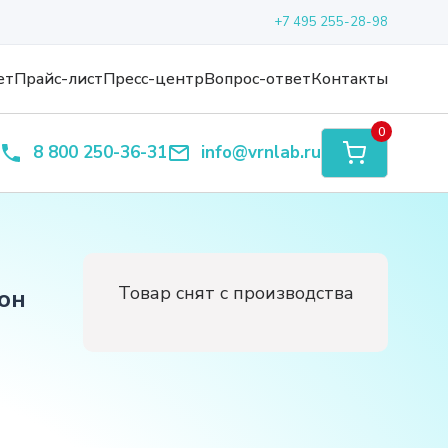
+7 495 255-28-98
ет
Прайс-лист
Пресс-центр
Вопрос-ответ
Контакты
0
8 800 250-36-31
info@vrnlab.ru
Товар снят с производства
он