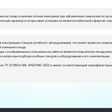
м:
I
ену на товар и наличие уточнит менеджер при оформлении заказа или по рез
онный характер и ни при каких условиях не является публичной офертой, оп
в конструкцию стендов (учебного оборудования), что может привести к измен
 и внешнего вида.
ра с изображением и описанием на сайте не является показателем ненадлежа
по вопросам подбора учебных стендов и оборудования и его комплектации.
или ТУ 32.99.53–001–47627947–2021 и имеют соответствующий сертификат про