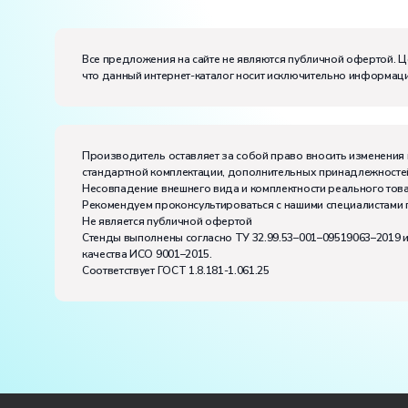
Электропитание:
напряжение, В:
220
частота, Гц:
50
Класс защиты от поражения электрическим токо
Все предложения на сайте не являются публичной офертой. Ц
что данный интернет-каталог носит исключительно информаци
Диапазон рабочих температур, ˚С:
+10…+35
Влажность, %:
до 80
Производитель оставляет за собой право вносить изменения 
стандартной комплектации, дополнительных принадлежностей
Несовпадение внешнего вида и комплектности реального това
Рекомендуем проконсультироваться с нашими специалистами 
Не является публичной офертой
Стенды выполнены согласно ТУ 32.99.53–001–09519063–2019 
качества ИСО 9001–2015.
Соответствует ГОСТ 1.8.181-1.061.25