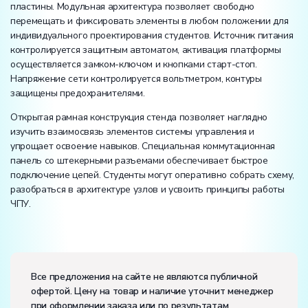
пластины. Модульная архитектура позволяет свободно
перемещать и фиксировать элементы в любом положении для
индивидуального проектирования студентов. Источник питания
контролируется защитным автоматом, активация платформы
осуществляется замком-ключом и кнопками старт-стоп.
Напряжение сети контролируется вольтметром, контуры
защищены предохранителями.
Открытая рамная конструкция стенда позволяет наглядно
изучить взаимосвязь элементов системы управления и
упрощает освоение навыков. Специальная коммутационная
панель со штекерными разъемами обеспечивает быстрое
подключение цепей. Студенты могут оперативно собрать схему,
разобраться в архитектуре узлов и усвоить принципы работы
ЧПУ.
Вес:
Размеры (Д x Ш x В):
Все предложения на сайте не являются публичной
офертой. Цену на товар и наличие уточнит менеджер
Потребляемая мощность, В·А:
1500
при оформлении заказа или по результатам
Электропитание: