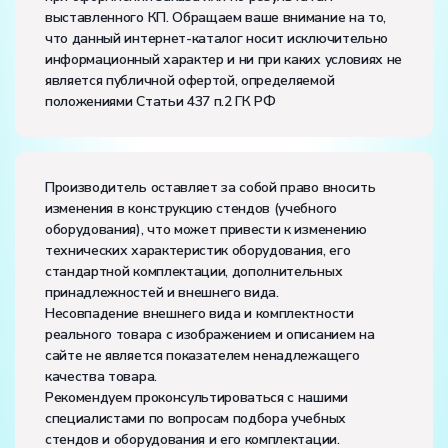
выставленного КП. Обращаем ваше внимание на то,
напряжение, В:
380
что данный интернет-каталог носит исключительно
частота, Гц:
50
информационный характер и ни при каких условиях не
Класс защиты от поражения электрическим током:
I
является публичной офертой, определяемой
Диапазон рабочих температур, ˚С:
+10…+35
положениями Статьи 437 п.2 ГК РФ
Влажность, %:
до 80
Количество человек, которое одновременно и
активно может работать на комплекте:
2
Производитель оставляет за собой право вносить
изменения в конструкцию стендов (учебного
оборудования), что может привести к изменению
технических характеристик оборудования, его
стандартной комплектации, дополнительных
принадлежностей и внешнего вида.
Несовпадение внешнего вида и комплектности
реального товара с изображением и описанием на
сайте не является показателем ненадлежащего
качества товара.
Рекомендуем проконсультироваться с нашими
специалистами по вопросам подбора учебных
стендов и оборудования и его комплектации.