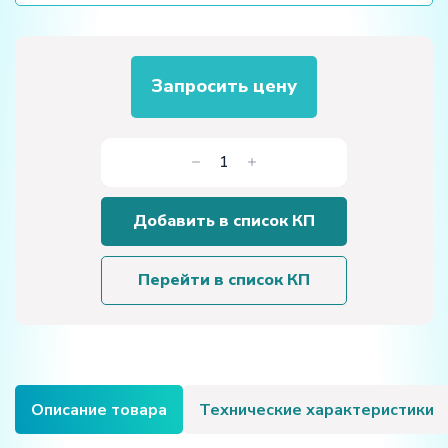
Запросить цену
Количество
товара
Учебное
Добавить в список КП
оборудование
фрезерного
станка
Перейти в список КП
с
ЧПУ
Описание товара
Технические характеристики