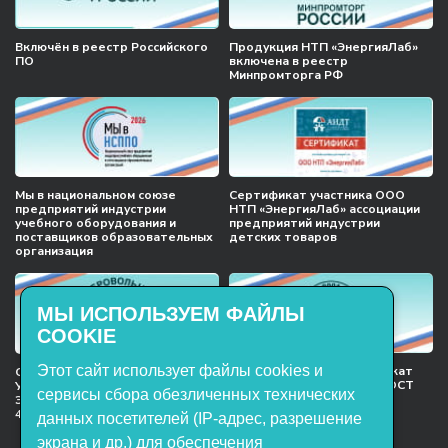
Включён в реестр Российского
Продукция НТП «ЭнергияЛаб»
ПО
включена в реестр
Минпромторга РФ
Мы в национальном союзе
Сертификат участника ООО
предприятий индустрии
НТП «ЭнергияЛаб» ассоциации
учебного оборудования и
предприятий индустрии
поставщиков образовательных
детских товаров
организация
МЫ ИСПОЛЬЗУЕМ ФАЙЛЫ
COOKIE
Этот сайт использует файлы cookies и
Международный сертификат
Сертификат соответствия
менеджмента качества ГОСТ
Учебное оборудование, марки
сервисы сбора обезличенных технических
ISO 9001:2015
ЭнергияЛаб ТУ 32.99.53–001–
47627947–2021 Серийный выпуск
данных посетителей (IP-адрес, разрешение
экрана и др.) для обеспечения