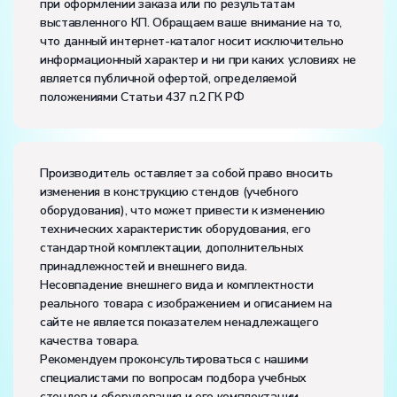
при оформлении заказа или по результатам
Электропитание:
выставленного КП. Обращаем ваше внимание на то,
напряжение, В:
380
что данный интернет-каталог носит исключительно
частота, Гц:
50
информационный характер и ни при каких условиях не
Класс защиты от поражения электрическим током:
I
является публичной офертой, определяемой
Диапазон рабочих температур, ˚С:
+10…+35
положениями Статьи 437 п.2 ГК РФ
Влажность, %:
до 80
Количество человек, которое одновременно и
активно может работать на комплекте:
4
Производитель оставляет за собой право вносить
изменения в конструкцию стендов (учебного
оборудования), что может привести к изменению
технических характеристик оборудования, его
стандартной комплектации, дополнительных
принадлежностей и внешнего вида.
Несовпадение внешнего вида и комплектности
реального товара с изображением и описанием на
сайте не является показателем ненадлежащего
качества товара.
Рекомендуем проконсультироваться с нашими
специалистами по вопросам подбора учебных
стендов и оборудования и его комплектации.