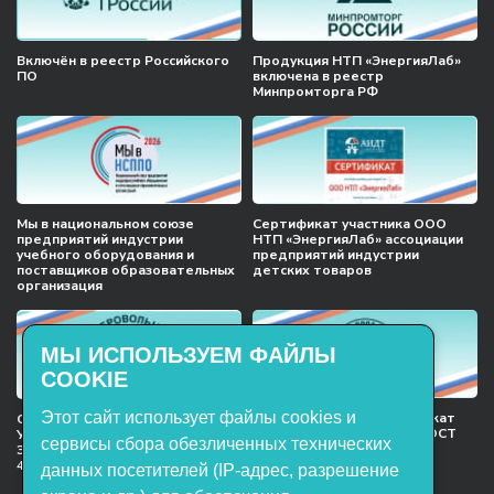
Включён в реестр Российского
Продукция НТП «ЭнергияЛаб»
ПО
включена в реестр
Минпромторга РФ
Мы в национальном союзе
Сертификат участника ООО
предприятий индустрии
НТП «ЭнергияЛаб» ассоциации
учебного оборудования и
предприятий индустрии
поставщиков образовательных
детских товаров
организация
МЫ ИСПОЛЬЗУЕМ ФАЙЛЫ
COOKIE
Этот сайт использует файлы cookies и
Международный сертификат
Сертификат соответствия
менеджмента качества ГОСТ
Учебное оборудование, марки
сервисы сбора обезличенных технических
ISO 9001:2015
ЭнергияЛаб ТУ 32.99.53–001–
47627947–2021 Серийный выпуск
данных посетителей (IP-адрес, разрешение