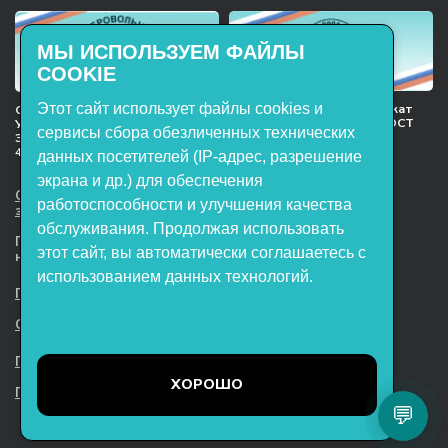
МЫ ИСПОЛЬЗУЕМ ФАЙЛЫ
COOKIE
Этот сайт использует файлы cookies и
Международный сертификат
Сертификат соответствия
менеджмента качества ГОСТ
Учебное оборудование, марки
сервисы сбора обезличенных технических
ISO 9001:2015
ЭнергияЛаб ТУ 32.99.53–001–
47627947–2021 Серийный выпуск
данных посетителей (IP-адрес, разрешение
экрана и др.) для обеспечения
ООО НТП «ЭнергияЛаб». Все права
работоспособности и улучшения качества
защищены.
обслуживания. Продолжая использовать
Представленная на сайте информация
этот сайт, вы автоматически соглашаетесь с
не является публичной офертой
использованием данных технологий.
Пользовательское соглашение
Согласие на обработку персональных данных
Политика обработки файлов cookie
ХОРОШО
Политика конфиденциальности
💬