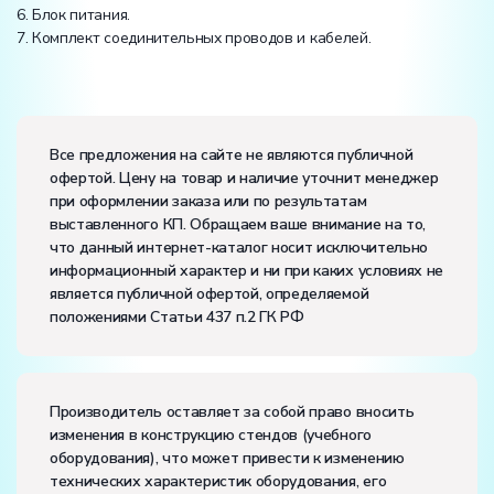
6. Блок питания.
7. Комплект соединительных проводов и кабелей.
Электропитание:
напряжение, В:
220
Все предложения на сайте не являются публичной
частота, Гц:
50
офертой. Цену на товар и наличие уточнит менеджер
Класс защиты от поражения электрическим током:
I
при оформлении заказа или по результатам
Диапазон рабочих температур, ˚С:
+10…+35
выставленного КП. Обращаем ваше внимание на то,
Влажность, %:
до 80
что данный интернет-каталог носит исключительно
информационный характер и ни при каких условиях не
является публичной офертой, определяемой
положениями Статьи 437 п.2 ГК РФ
Производитель оставляет за собой право вносить
изменения в конструкцию стендов (учебного
оборудования), что может привести к изменению
технических характеристик оборудования, его