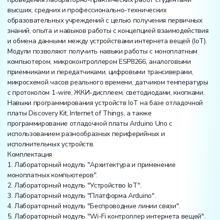
высших, средних и профессионально-технических
образовательных учреждений с целью получения первичных
знаний, опыта и навыков работы с концепцией взаимодействия
и обмена данными между устройствами интернета вещей (IoT).
Модули позволяют получить навыки работы с моноплатным
компьютером, микроконтроллером ESP8266, аналоговыми
приемниками и передатчиками, цифровыми трансиверами,
микросхемой часов реального времени, датчиком температуры
с протоколом 1-wire, ЖКИ-дисплеем, светодиодами, кнопками.
Навыки программирования устройств IoT на базе отладочной
платы Discovery Kit, Internet of Things, а также
программирование отладочной платы Arduino Uno с
использованием разнообразных периферийных и
исполнительных устройств.
Комплектация
1. Лабораторный модуль "Архитектура и применение
моноплатных компьютеров".
2. Лабораторный модуль "Устройство IoT".
3. Лабораторный модуль "Платформа Arduino".
4. Лабораторный модуль "Беспроводные линии связи".
5. Лабораторный модуль "Wi-Fi контроллер интернета вещей".