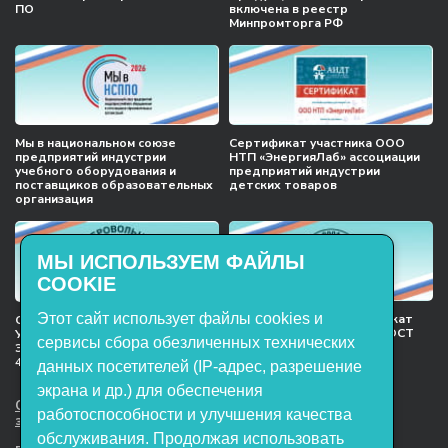
ПО
включена в реестр
Минпромторга РФ
Мы в национальном союзе
Сертификат участника ООО
предприятий индустрии
НТП «ЭнергияЛаб» ассоциации
учебного оборудования и
предприятий индустрии
поставщиков образовательных
детских товаров
организация
МЫ ИСПОЛЬЗУЕМ ФАЙЛЫ
COOKIE
Этот сайт использует файлы cookies и
Международный сертификат
Сертификат соответствия
менеджмента качества ГОСТ
Учебное оборудование, марки
сервисы сбора обезличенных технических
ISO 9001:2015
ЭнергияЛаб ТУ 32.99.53–001–
47627947–2021 Серийный выпуск
данных посетителей (IP-адрес, разрешение
экрана и др.) для обеспечения
ООО НТП «ЭнергияЛаб». Все права
работоспособности и улучшения качества
защищены.
обслуживания. Продолжая использовать