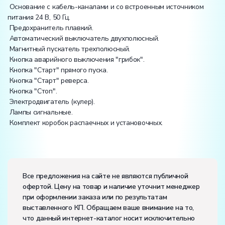
Основание с кабель-каналами и со встроенным источником
питания 24 В, 50 Гц.
Предохранитель плавкий.
Автоматический выключатель двухполюсный.
Магнитный пускатель трехполюсный.
Кнопка аварийного выключения "грибок".
Кнопка "Старт" прямого пуска.
Кнопка "Старт" реверса.
Кнопка "Стоп".
Электродвигатель (кулер).
Лампы сигнальные.
Комплект коробок распаечных и установочных.
Электропитание:
напряжение, В:
220
Все предложения на сайте не являются публичной
частота, Гц:
50
офертой. Цену на товар и наличие уточнит менеджер
Класс защиты от поражения электрическим током:
I
при оформлении заказа или по результатам
Диапазон рабочих температур, ˚С:
+10…+35
выставленного КП. Обращаем ваше внимание на то,
Влажность, %:
до 80
что данный интернет-каталог носит исключительно