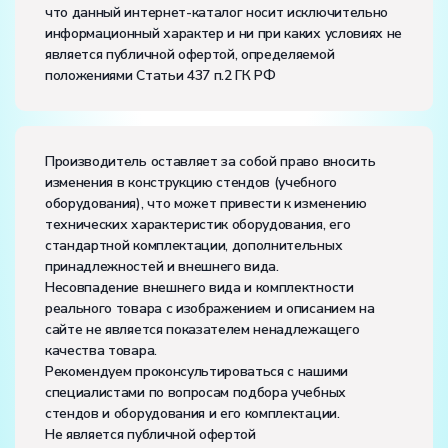
что данный интернет-каталог носит исключительно
частота, Гц:
50
информационный характер и ни при каких условиях не
Класс защиты от поражения электрическим током:
I
является публичной офертой, определяемой
Диапазон рабочих температур, ˚С:
+10…+35
положениями Статьи 437 п.2 ГК РФ
Влажность, %:
до 80
Количество человек, которое одновременно и
активно может работать на комплекте:
2
Производитель оставляет за собой право вносить
изменения в конструкцию стендов (учебного
оборудования), что может привести к изменению
технических характеристик оборудования, его
стандартной комплектации, дополнительных
принадлежностей и внешнего вида.
Несовпадение внешнего вида и комплектности
реального товара с изображением и описанием на
сайте не является показателем ненадлежащего
качества товара.
Рекомендуем проконсультироваться с нашими
специалистами по вопросам подбора учебных
стендов и оборудования и его комплектации.
Не является публичной офертой