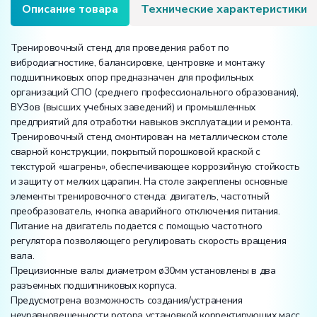
и
Описание товара
Технические характеристики
монтажу
подшипниковых
опор"
Тренировочный стенд для проведения работ по
вибродиагностике, балансировке, центровке и монтажу
подшипниковых опор предназначен для профильных
организаций СПО (среднего профессионального образования),
ВУЗов (высших учебных заведений) и промышленных
предприятий для отработки навыков эксплуатации и ремонта.
Тренировочный стенд смонтирован на металлическом столе
сварной конструкции, покрытый порошковой краской с
текстурой «шагрень», обеспечивающее коррозийную стойкость
и защиту от мелких царапин. На столе закреплены основные
элементы тренировочного стенда: двигатель, частотный
преобразователь, кнопка аварийного отключения питания.
Питание на двигатель подается с помощью частотного
регулятора позволяющего регулировать скорость вращения
вала.
Прецизионные валы диаметром ø30мм установлены в два
разъемных подшипниковых корпуса.
Предусмотрена возможность создания/устранения
неуравновешенности ротора установкой корректирующих масс