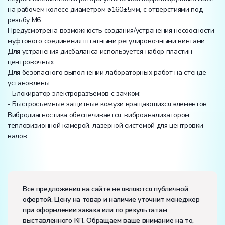
на рабочем колесе диаметром ø160±5мм, с отверстиями под
резьбу M6.
Предусмотрена возможность создания/устранения несоосности
муфтового соединения штатными регулировочными винтами.
Для устранения дисбаланса используется набор пластин
центровочных.
Для безопасного выполнении лабораторных работ на стенде
установлены:
- Блокиратор электроразъемов с замком;
- Быстросъемные защитные кожухи вращающихся элементов.
Вибродиагностика обеспечивается: виброанализатором,
тепловизионной камерой, лазерной системой для центровки
валов.
Вес:
Размеры (Д x Ш x В):
Все предложения на сайте не являются публичной
офертой. Цену на товар и наличие уточнит менеджер
Электропитание::
1500
при оформлении заказа или по результатам
Электропитание:
выставленного КП. Обращаем ваше внимание на то,
напряжение, В:
220