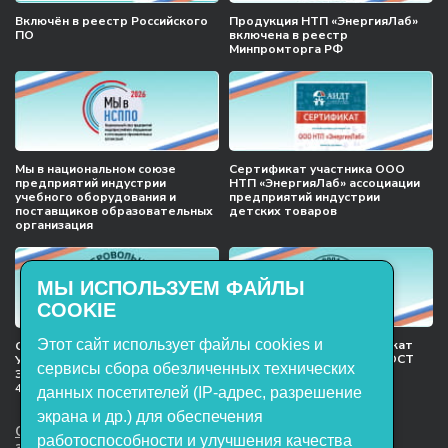
Включён в реестр Российского
Продукция НТП «ЭнергияЛаб»
ПО
включена в реестр
Минпромторга РФ
Мы в национальном союзе
Сертификат участника ООО
предприятий индустрии
НТП «ЭнергияЛаб» ассоциации
учебного оборудования и
предприятий индустрии
поставщиков образовательных
детских товаров
организация
МЫ ИСПОЛЬЗУЕМ ФАЙЛЫ
COOKIE
Этот сайт использует файлы cookies и
Международный сертификат
Сертификат соответствия
менеджмента качества ГОСТ
Учебное оборудование, марки
сервисы сбора обезличенных технических
ISO 9001:2015
ЭнергияЛаб ТУ 32.99.53–001–
47627947–2021 Серийный выпуск
данных посетителей (IP-адрес, разрешение
экрана и др.) для обеспечения
ООО НТП «ЭнергияЛаб». Все права
работоспособности и улучшения качества
защищены.