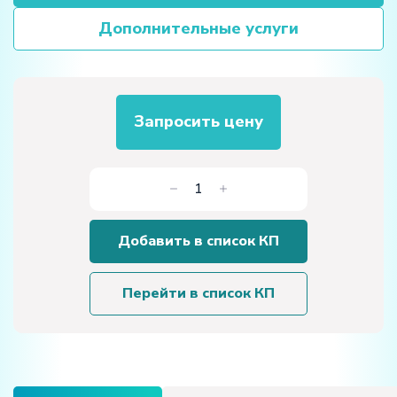
Дополнительные услуги
Запросить цену
Количество
товара
"Тренировочный
Добавить в список КП
стенд
для
проведения
Перейти в список КП
работ
по
вибродиагностике,
балансировке,
центровке