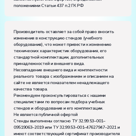
положениями Статьи 437 п.2 ГК РФ
Влажность, %:
до 80
Количество человек, которое одновременно и
активно может работать на комплекте:
4
Производитель оставляет за собой право вносить
изменения в конструкцию стендов (учебного
оборудования), что может привести к изменению
технических характеристик оборудования, его
стандартной комплектации, дополнительных
принадлежностей и внешнего вида.
Несовпадение внешнего вида и комплектности
реального товара с изображением и описанием на
сайте не является показателем ненадлежащего
качества товара.
Рекомендуем проконсультироваться с нашими
специалистами по вопросам подбора учебных
стендов и оборудования и его комплектации.
Не является публичной офертой
Стенды выполнены согласно ТУ 32.99.53–001–
09519063–2019 или ТУ 32.99.53–001–47627947–2021 и
имеют соответствующий сертификат производителя