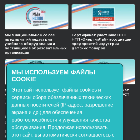
Мы в национальном союзе
Сертификат участника ООО
предприятий индустрии
НТП «ЭнергияЛаб» ассоциации
учебного оборудования и
предприятий индустрии
поставщиков образовательных
детских товаров
организация
МЫ ИСПОЛЬЗУЕМ ФАЙЛЫ
COOKIE
Этот сайт использует файлы cookies и
Международный сертификат
Сертификат соответствия
менеджмента качества ГОСТ
Учебное оборудование, марки
сервисы сбора обезличенных технических
ISO 9001:2015
ЭнергияЛаб ТУ 32.99.53–001–
47627947–2021 Серийный выпуск
данных посетителей (IP-адрес, разрешение
экрана и др.) для обеспечения
ООО НТП «ЭнергияЛаб». Все права
работоспособности и улучшения качества
защищены.
обслуживания. Продолжая использовать
Представленная на сайте информация
этот сайт, вы автоматически соглашаетесь с
не является публичной офертой