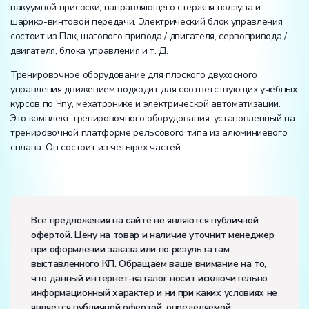
вакуумной присоски, направляющего стержня ползуна и
шарико-винтовой передачи. Электрический блок управления
состоит из Плк, шагового привода / двигателя, сервопривода /
двигателя, блока управления и т. Д.
Тренировочное оборудование для плоского двухосного
управления движением подходит для соответствующих учебных
курсов по Чпу, мехатронике и электрической автоматизации.
Это комплект тренировочного оборудования, установленный на
тренировочной платформе рельсового типа из алюминиевого
сплава. Он состоит из четырех частей.
Вес:
Размеры (Д x Ш x В):
Все предложения на сайте не являются публичной
офертой. Цену на товар и наличие уточнит менеджер
Потребляемая мощность, В·А:
2000
при оформлении заказа или по результатам
Электропитание:
выставленного КП. Обращаем ваше внимание на то,
напряжение, В:
220
что данный интернет-каталог носит исключительно
частота, Гц:
50
информационный характер и ни при каких условиях не
Класс защиты от поражения электрическим током:
I
является публичной офертой, определяемой
Диапазон рабочих температур, ˚С:
+10…+35