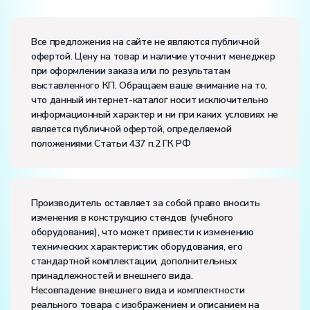
Электропитание:
напряжение, В:
220
Все предложения на сайте не являются публичной
частота, Гц:
50
офертой. Цену на товар и наличие уточнит менеджер
Класс защиты от поражения электрическим током:
I
при оформлении заказа или по результатам
Диапазон рабочих температур, ˚С:
+10…+35
выставленного КП. Обращаем ваше внимание на то,
Влажность, %:
до 80
что данный интернет-каталог носит исключительно
информационный характер и ни при каких условиях не
является публичной офертой, определяемой
положениями Статьи 437 п.2 ГК РФ
Производитель оставляет за собой право вносить
изменения в конструкцию стендов (учебного
оборудования), что может привести к изменению
технических характеристик оборудования, его
стандартной комплектации, дополнительных
принадлежностей и внешнего вида.
Несовпадение внешнего вида и комплектности
реального товара с изображением и описанием на