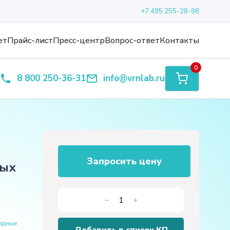
+7 495 255-28-98
ет
Прайс-лист
Пресс-центр
Вопрос-ответ
Контакты
0
8 800 250-36-31
info@vrnlab.ru
Запросить цену
ных
Количество
товара
ядные
Стенд-