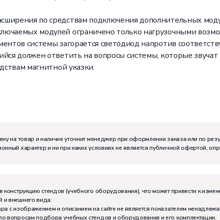
сширения по средствам подключения дополнительных модул
ключаемых модулей ограничено только нагрузочными возм
ментов системы загорается светодиод напротив соответст
йся должен ответить на вопросы системы, которые звучат 
едствам магнитной указки.
ену на товар и наличие уточнит менеджер при оформлении заказа или по рез
онный характер и ни при каких условиях не является публичной офертой, оп
м:
I
в конструкцию стендов (учебного оборудования), что может привести к измен
 и внешнего вида.
ра с изображением и описанием на сайте не является показателем ненадлежа
по вопросам подбора учебных стендов и оборудования и его комплектации.