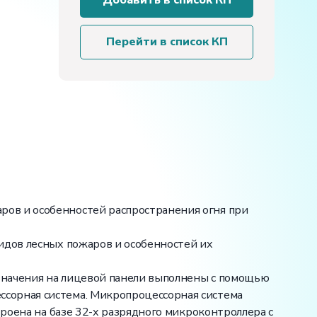
Добавить в список КП
планшет
электрифицированный
«Виды
Перейти в список КП
лесных
пожаров»
ов и особенностей распространения огня при
идов лесных пожаров и особенностей их
означения на лицевой панели выполнены с помощью
ссорная система. Микропроцессорная система
троена на базе 32-х разрядного микроконтроллера с