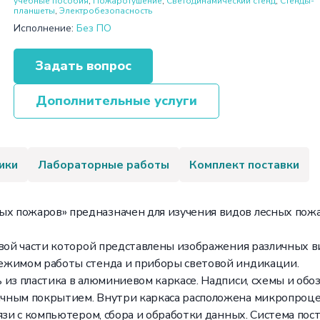
учебные пособия
,
Пожаротушение
,
Светодинамический стенд
,
Стенды-
планшеты
,
Электробезопасность
Исполнение:
Без ПО
Задать вопрос
Дополнительные услуги
ики
Лабораторные работы
Комплект поставки
 пожаров» предназначен для изучения видов лесных пожар
евой части которой представлены изображения различных в
ежимом работы стенда и приборы световой индикации.
 из пластика в алюминиевом каркасе. Надписи, схемы и об
чным покрытием. Внутри каркаса расположена микропроце
язи с компьютером, сбора и обработки данных. Система пос