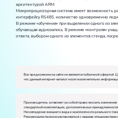
архитектурой ARM.
Микропроцессорная система имеет возможность ра
интерфейсу RS485, количество одновременно под
В режиме «обучения» при выделении одного из эле
обучающая аудиозапись. В режиме «контроля» учащи
ответа, выбором одного из элементов стенда, поср
Вес:
Размеры (Д x Ш x В):
Потребляемая мощность, В·А:
100
Все предложения на сайте не являются публичной офертой. Ц
Электропитание:
что данный интернет-каталог носит исключительно информаци
напряжение, В:
220
частота, Гц:
50
Класс защиты от поражения электрическим токо
Диапазон рабочих температур, ˚С:
+10…+35
Производитель оставляет за собой право вносить изменения 
Влажность, %:
до 80
стандартной комплектации, дополнительных принадлежностей
Несовпадение внешнего вида и комплектности реального това
Рекомендуем проконсультироваться с нашими специалистами 