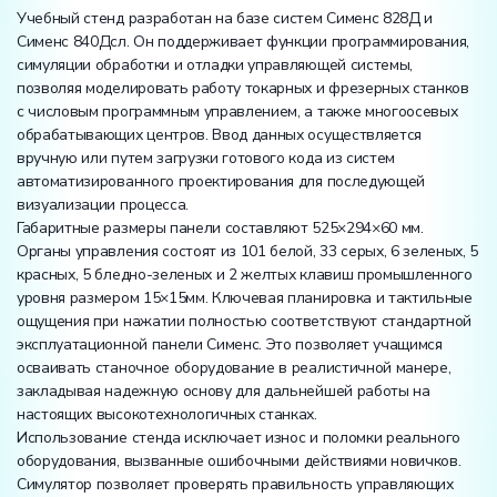
Учебный стенд разработан на базе систем Сименс 828Д и
Сименс 840Дсл. Он поддерживает функции программирования,
симуляции обработки и отладки управляющей системы,
позволяя моделировать работу токарных и фрезерных станков
с числовым программным управлением, а также многоосевых
обрабатывающих центров. Ввод данных осуществляется
вручную или путем загрузки готового кода из систем
автоматизированного проектирования для последующей
визуализации процесса.
Габаритные размеры панели составляют 525×294×60 мм.
Органы управления состоят из 101 белой, 33 серых, 6 зеленых, 5
красных, 5 бледно-зеленых и 2 желтых клавиш промышленного
уровня размером 15×15мм. Ключевая планировка и тактильные
ощущения при нажатии полностью соответствуют стандартной
эксплуатационной панели Сименс. Это позволяет учащимся
осваивать станочное оборудование в реалистичной манере,
закладывая надежную основу для дальнейшей работы на
настоящих высокотехнологичных станках.
Использование стенда исключает износ и поломки реального
оборудования, вызванные ошибочными действиями новичков.
Симулятор позволяет проверять правильность управляющих