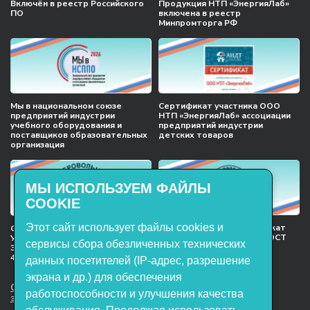
Включён в реестр Российского
Продукция НТП «ЭнергияЛаб»
ПО
включена в реестр
Минпромторга РФ
Мы в национальном союзе
Сертификат участника ООО
предприятий индустрии
НТП «ЭнергияЛаб» ассоциации
учебного оборудования и
предприятий индустрии
поставщиков образовательных
детских товаров
организация
МЫ ИСПОЛЬЗУЕМ ФАЙЛЫ
COOKIE
Этот сайт использует файлы cookies и
Международный сертификат
Сертификат соответствия
менеджмента качества ГОСТ
Учебное оборудование, марки
сервисы сбора обезличенных технических
ISO 9001:2015
ЭнергияЛаб ТУ 32.99.53–001–
47627947–2021 Серийный выпуск
данных посетителей (IP-адрес, разрешение
экрана и др.) для обеспечения
ООО НТП «ЭнергияЛаб». Все права
работоспособности и улучшения качества
защищены.