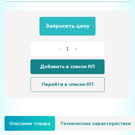
Запросить цену
Количество
товара
Стандартная
Добавить в список КП
5-
осевая
панель
Перейти в список КП
ЧПУ
Siemens
Описание товара
Технические характеристики