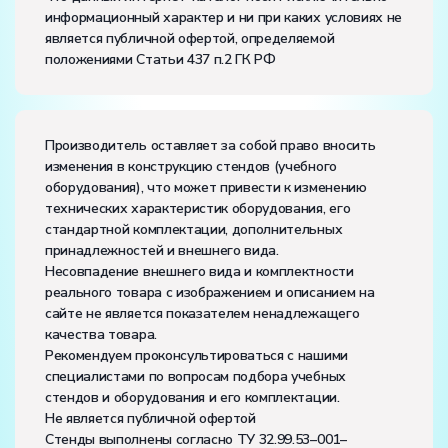
информационный характер и ни при каких условиях не
Класс защиты от поражения электрическим током:
I
является публичной офертой, определяемой
Диапазон рабочих температур, ˚С:
+10…+35
положениями Статьи 437 п.2 ГК РФ
Влажность, %:
до 80
Количество человек, которое одновременно и
активно может работать на комплекте:
2
Производитель оставляет за собой право вносить
изменения в конструкцию стендов (учебного
оборудования), что может привести к изменению
технических характеристик оборудования, его
стандартной комплектации, дополнительных
принадлежностей и внешнего вида.
Несовпадение внешнего вида и комплектности
реального товара с изображением и описанием на
сайте не является показателем ненадлежащего
качества товара.
Рекомендуем проконсультироваться с нашими
специалистами по вопросам подбора учебных
стендов и оборудования и его комплектации.
Не является публичной офертой
Стенды выполнены согласно ТУ 32.99.53–001–