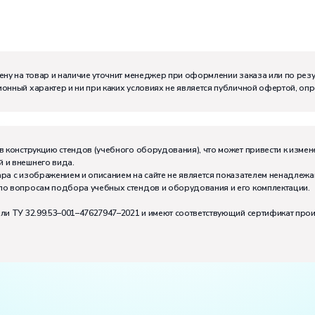
м:
I
ену на товар и наличие уточнит менеджер при оформлении заказа или по рез
онный характер и ни при каких условиях не является публичной офертой, оп
в конструкцию стендов (учебного оборудования), что может привести к измен
 и внешнего вида.
ра с изображением и описанием на сайте не является показателем ненадлежа
по вопросам подбора учебных стендов и оборудования и его комплектации.
или ТУ 32.99.53–001–47627947–2021 и имеют соответствующий сертификат про