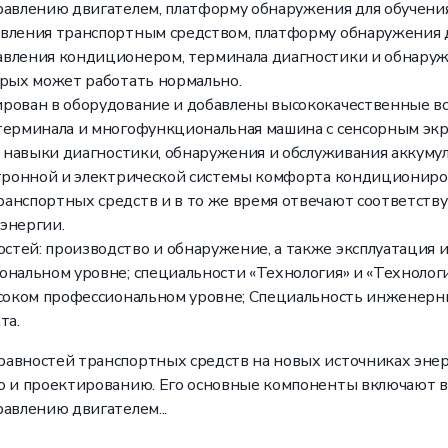
равлению двигателем, платформу обнаружения для обучения
вления транспортным средством, платформу обнаружения д
авления кондиционером, терминала диагностики и обнаруж
орых может работать нормально.
рован в оборудование и добавлены высококачественные всп
 терминала и многофункциональная машина с сенсорным экр
ть навыки диагностики, обнаружения и обслуживания аккум
ктронной и электрической системы комфорта кондициониров
ранспортных средств и в то же время отвечают соответст
энергии.
тей: производство и обнаружение, а также эксплуатация 
ональном уровне; специальности «Технология» и «Техноло
высоком профессиональном уровне; Специальность инженер
та.
авностей транспортных средств на новых источниках энер
ю и проектированию. Его основные компоненты включают в 
авлению двигателем...