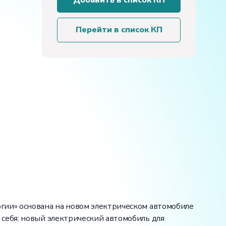
Добавить в список КП
для
диагностики
и
Перейти в список КП
обнаружения
неисправностей
транспортных
средств
на
новых
источниках
энергии»
гии» основана на новом электрическом автомобиле
себя: новый электрический автомобиль для