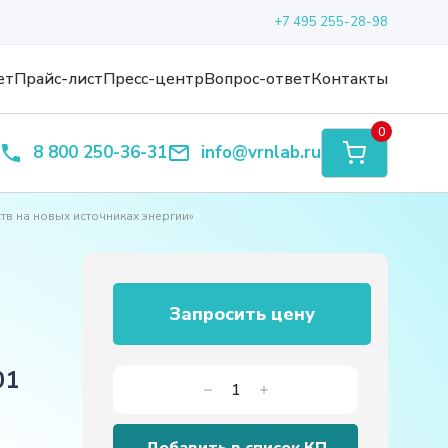
+7 495 255-28-98
ет
Прайс-лист
Пресс-центр
Вопрос-ответ
Контакты
0
8 800 250-36-31
info@vrnlab.ru
в на новых источниках энергии»
Запросить цену
01
Количество
товара
«Платформа