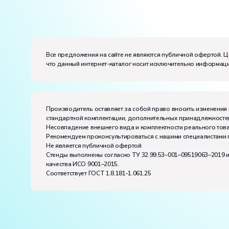
Электропитание:
напряжение, В:
220
частота, Гц:
50
Класс защиты от поражения электрическим токо
Все предложения на сайте не являются публичной офертой. Ц
что данный интернет-каталог носит исключительно информаци
Диапазон рабочих температур, ˚С:
+10…+35
Влажность, %:
до 80
Производитель оставляет за собой право вносить изменения 
стандартной комплектации, дополнительных принадлежностей
Несовпадение внешнего вида и комплектности реального това
Рекомендуем проконсультироваться с нашими специалистами 
Не является публичной офертой
Стенды выполнены согласно ТУ 32.99.53–001–09519063–2019 
качества ИСО 9001–2015.
Соответствует ГОСТ 1.8.181-1.061.25