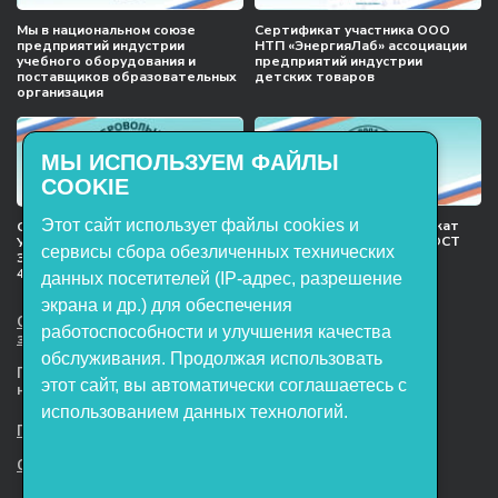
Мы в национальном союзе
Сертификат участника ООО
предприятий индустрии
НТП «ЭнергияЛаб» ассоциации
учебного оборудования и
предприятий индустрии
поставщиков образовательных
детских товаров
организация
МЫ ИСПОЛЬЗУЕМ ФАЙЛЫ
COOKIE
Этот сайт использует файлы cookies и
Международный сертификат
Сертификат соответствия
менеджмента качества ГОСТ
Учебное оборудование, марки
сервисы сбора обезличенных технических
ISO 9001:2015
ЭнергияЛаб ТУ 32.99.53–001–
47627947–2021 Серийный выпуск
данных посетителей (IP-адрес, разрешение
экрана и др.) для обеспечения
ООО НТП «ЭнергияЛаб». Все права
работоспособности и улучшения качества
защищены.
обслуживания. Продолжая использовать
Представленная на сайте информация
этот сайт, вы автоматически соглашаетесь с
не является публичной офертой
использованием данных технологий.
Пользовательское соглашение
Согласие на обработку персональных данных