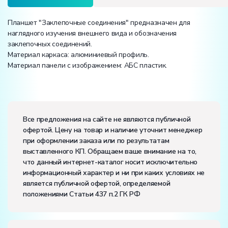
Планшет "Заклепочные соединения" предназначен для
наглядного изучения внешнего вида и обозначения
заклепочных соединений.
Материал каркаса: алюминиевый профиль.
Материал панели с изображением: АБС пластик.
Вес:
Размеры (Д x Ш x В):
Все предложения на сайте не являются публичной
офертой. Цену на товар и наличие уточнит менеджер
Диапазон рабочих температур, ˚С:
+10…+35
при оформлении заказа или по результатам
Влажность, %:
до 80
выставленного КП. Обращаем ваше внимание на то,
Количество человек, которое одновременно и
что данный интернет-каталог носит исключительно
активно может работать на комплекте:
2
информационный характер и ни при каких условиях не
является публичной офертой, определяемой
положениями Статьи 437 п.2 ГК РФ