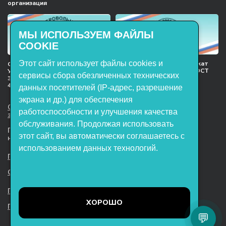
организация
МЫ ИСПОЛЬЗУЕМ ФАЙЛЫ
COOKIE
Этот сайт использует файлы cookies и
Международный сертификат
Сертификат соответствия
менеджмента качества ГОСТ
Учебное оборудование, марки
сервисы сбора обезличенных технических
ISO 9001:2015
ЭнергияЛаб ТУ 32.99.53–001–
47627947–2021 Серийный выпуск
данных посетителей (IP-адрес, разрешение
экрана и др.) для обеспечения
ООО НТП «ЭнергияЛаб». Все права
работоспособности и улучшения качества
защищены.
обслуживания. Продолжая использовать
Представленная на сайте информация
этот сайт, вы автоматически соглашаетесь с
не является публичной офертой
использованием данных технологий.
Пользовательское соглашение
Согласие на обработку персональных данных
Политика обработки файлов cookie
ХОРОШО
Политика конфиденциальности
💬