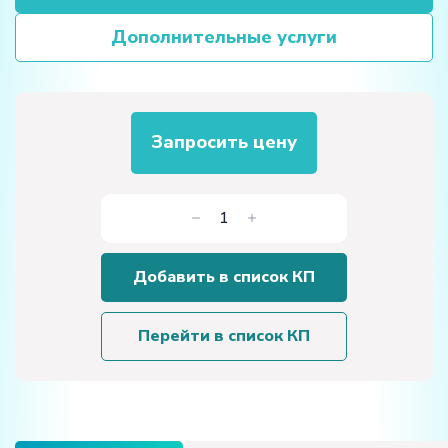
Дополнительные услуги
Запросить цену
Количество
товара
Планшет
Добавить в список КП
«Способы
стопорения
резьбовых
Перейти в список КП
соединений»