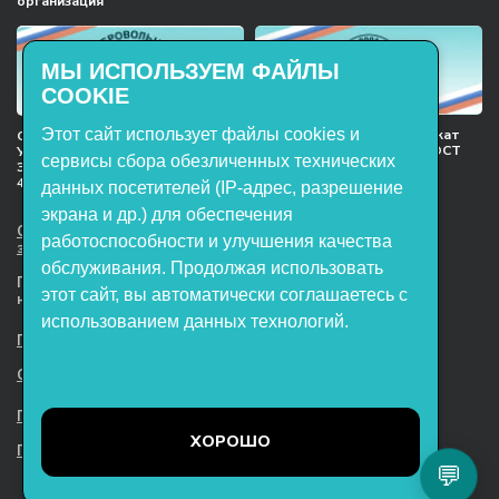
организация
МЫ ИСПОЛЬЗУЕМ ФАЙЛЫ
COOKIE
Этот сайт использует файлы cookies и
Международный сертификат
Сертификат соответствия
менеджмента качества ГОСТ
Учебное оборудование, марки
сервисы сбора обезличенных технических
ISO 9001:2015
ЭнергияЛаб ТУ 32.99.53–001–
47627947–2021 Серийный выпуск
данных посетителей (IP-адрес, разрешение
экрана и др.) для обеспечения
ООО НТП «ЭнергияЛаб». Все права
работоспособности и улучшения качества
защищены.
обслуживания. Продолжая использовать
Представленная на сайте информация
этот сайт, вы автоматически соглашаетесь с
не является публичной офертой
использованием данных технологий.
Пользовательское соглашение
Согласие на обработку персональных данных
Политика обработки файлов cookie
ХОРОШО
Политика конфиденциальности
💬