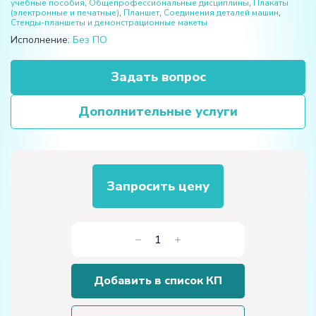
учебные пособия
,
Общепрофессиональные дисциплины
,
Плакаты
(электронные и печатные)
,
Планшет
,
Соединения деталей машин
,
Стенды-планшеты и демонстрационные макеты
Исполнение:
Без ПО
Задать вопрос
Дополнительные услуги
Запросить цену
Количество
товара
Планшет
Добавить в список КП
«Резьбовые
соединения»