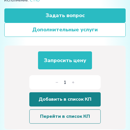
Исполнение:
С ПО
Задать вопрос
Дополнительные услуги
Запросить цену
Количество
товара
Обучающий
Добавить в список КП
станок
с
ЧПУ
Перейти в список КП