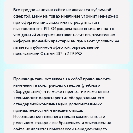
Размеры (Д x Ш x В):
Все предложения на сайте не являются публичной
офертой. Цену на товар и наличие уточнит менеджер
Потребляемая мощность, В·А:
1500
при оформлении заказа или по результатам
Электропитание:
выставленного КП. Обращаем ваше внимание на то,
напряжение, В:
220
что данный интернет-каталог носит исключительно
частота, Гц:
50
информационный характер и ни при каких условиях не
Класс защиты от поражения электрическим током:
I
является публичной офертой, определяемой
Диапазон рабочих температур, ˚С:
+10…+35
положениями Статьи 437 п.2 ГК РФ
Влажность, %:
до 80
Количество человек, которое одновременно и
активно может работать на комплекте:
2
Производитель оставляет за собой право вносить
изменения в конструкцию стендов (учебного
оборудования), что может привести к изменению
технических характеристик оборудования, его
стандартной комплектации, дополнительных
принадлежностей и внешнего вида.
Несовпадение внешнего вида и комплектности
реального товара с изображением и описанием на
сайте не является показателем ненадлежащего