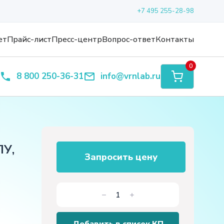
+7 495 255-28-98
ет
Прайс-лист
Пресс-центр
Вопрос-ответ
Контакты
0
8 800 250-36-31
info@vrnlab.ru
ПУ,
Запросить цену
Количество
товара
Обучающий