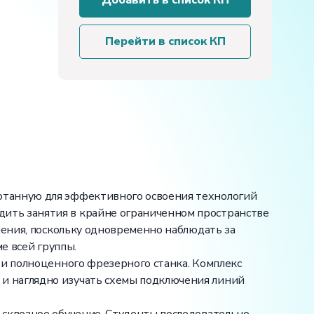
Добавить в список КП
фрезерный
станок
с
Перейти в список КП
ЧПУ
отанную для эффективного освоения технологий
ить занятия в крайне ограниченном пространстве
чения, поскольку одновременно наблюдать за
е всей группы.
 и полноценного фрезерного станка. Комплекс
и наглядно изучать схемы подключения линий