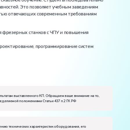
 сквозное обучение. Студенты последовательно
авностей. Это позволяет учебным заведениям
остью отвечающих современным требованиям
я фрезерных станков с ЧПУ и повышения
проектирование, программирование систем
ультатам выставленного КП. Обращаем ваше внимание на то,
ределяемой положениями Статьи 437 п.2 ГК РФ
ению технических характеристик оборудования, его