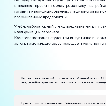
Благодаря модульной структуре и возможности быс
выполняют проекты по электромонтажу, настройке 
готовить квалифицированных специалистов по мон
промышленных предприятий
Учебно-лабораторный стенд предназначен для пра
квалификации персонала.
Комплекс позволяет студентам интуитивно и нагл
автоматики, наладку сервоприводов и регламенты 
Вес:
Размеры (Д x Ш x В):
Потребляемая мощность, В·А:
7500
Все предложения на сайте не являются публичной офертой. Ц
Электропитание:
что данный интернет-каталог носит исключительно информаци
напряжение, В:
380
частота, Гц:
50
Класс защиты от поражения электрическим токо
Диапазон рабочих температур, ˚С:
+10…+35
Производитель оставляет за собой право вносить изменения 