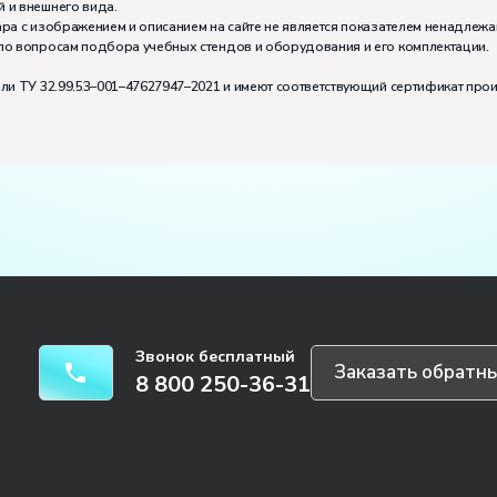
 и внешнего вида.
тивно может работать на комплекте:
4
ра с изображением и описанием на сайте не является показателем ненадлежа
по вопросам подбора учебных стендов и оборудования и его комплектации.
или ТУ 32.99.53–001–47627947–2021 и имеют соответствующий сертификат про
Звонок бесплатный
Заказать обратны
8 800 250-36-31