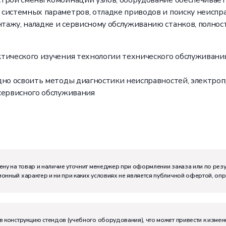
трой смены комбинаций узлов, оборудование обеспечивает
системных параметров, отладке приводов и поиску неиспр
тажу, наладке и сервисному обслуживанию станков, полн
ктического изучения технологии технического обслуживани
ядно освоить методы диагностики неисправностей, электро
сервисного обслуживания
ену на товар и наличие уточнит менеджер при оформлении заказа или по рез
онный характер и ни при каких условиях не является публичной офертой, оп
м:
I
в конструкцию стендов (учебного оборудования), что может привести к измен