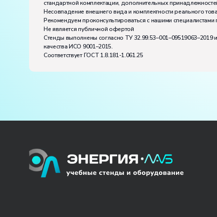
Влажность, %:
до 80
стандартной комплектации, дополнительных принадлежностей
Количество человек, которое одновременно и ак
Несовпадение внешнего вида и комплектности реального това
Рекомендуем проконсультироваться с нашими специалистами 
Не является публичной офертой
Стенды выполнены согласно ТУ 32.99.53–001–09519063–2019 
качества ИСО 9001–2015.
Соответствует ГОСТ 1.8.181-1.061.25