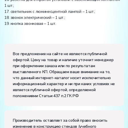
1 шт.;
17. светильник с люминесцентной лампой – 1 шт.;
18. звонок электрический – 1 шт.;
19. кнопка звонковая – 1 шт.
Электропитание:
напряжение, В:
220
Все предложения на сайте не являются публичной
частота, Гц:
50
офертой. Цену на товар и наличие уточнит менеджер
Класс защиты от поражения электрическим током:
I
при оформлении заказа или по результатам
Диапазон рабочих температур, ˚С:
+10…+35
выставленного КП. Обращаем ваше внимание на то,
Влажность, %:
до 80
что данный интернет-каталог носит исключительно
информационный характер и ни при каких условиях не
является публичной офертой, определяемой
положениями Статьи 437 п.2 ГК РФ
Производитель оставляет за собой право вносить
изменения в конструкцию стендов (учебного