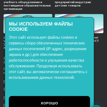
учебного оборудования и
предприятий индустрии
поставщиков образовательных
детских товаров
организация
МЫ ИСПОЛЬЗУЕМ ФАЙЛЫ
COOKIE
Этот сайт использует файлы cookies и
Международный сертификат
Сертификат соответствия
менеджмента качества ГОСТ
Учебное оборудование, марки
сервисы сбора обезличенных технических
ISO 9001:2015
ЭнергияЛаб ТУ 32.99.53–001–
47627947–2021 Серийный выпуск
данных посетителей (IP-адрес, разрешение
экрана и др.) для обеспечения
ООО НТП «ЭнергияЛаб». Все права
работоспособности и улучшения качества
защищены.
обслуживания. Продолжая использовать
Представленная на сайте информация
этот сайт, вы автоматически соглашаетесь с
не является публичной офертой
использованием данных технологий.
Пользовательское соглашение
Согласие на обработку персональных данных
Политика обработки файлов cookie
ХОРОШО
Политика конфиденциальности