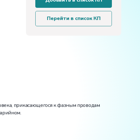
Добавить в список КП
стенд
«Электробезопасность
в
Перейти в список КП
трехфазных
сетях
переменного
тока
с
заземленной
нейтралью»
ловека, прикасающегося к фазным проводам
варийном.