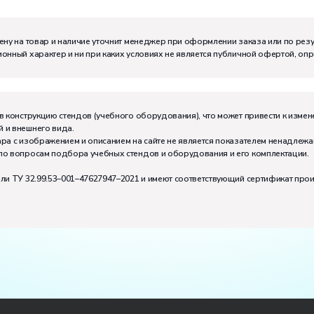
ену на товар и наличие уточнит менеджер при оформлении заказа или по рез
онный характер и ни при каких условиях не является публичной офертой, оп
м:
I
в конструкцию стендов (учебного оборудования), что может привести к измен
 и внешнего вида.
тивно может работать на комплекте:
2
ра с изображением и описанием на сайте не является показателем ненадлежа
по вопросам подбора учебных стендов и оборудования и его комплектации.
или ТУ 32.99.53–001–47627947–2021 и имеют соответствующий сертификат про