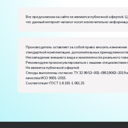
Размеры (Д x Ш x В):
Потребляемая мощность, В·А:
100
Все предложения на сайте не являются публичной офертой. Ц
Электропитание:
что данный интернет-каталог носит исключительно информаци
напряжение, В:
220
частота, Гц:
50
Класс защиты от поражения электрическим токо
Диапазон рабочих температур, ˚С:
+10…+35
Производитель оставляет за собой право вносить изменения 
Влажность, %:
до 80
стандартной комплектации, дополнительных принадлежностей
Количество человек, которое одновременно и ак
Несовпадение внешнего вида и комплектности реального това
Рекомендуем проконсультироваться с нашими специалистами 
Не является публичной офертой
Стенды выполнены согласно ТУ 32.99.53–001–09519063–2019 
качества ИСО 9001–2015.
Соответствует ГОСТ 1.8.181-1.061.25