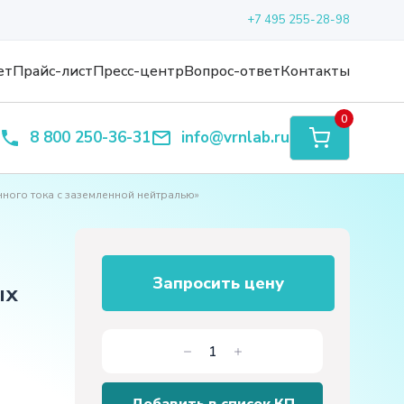
+7 495 255-28-98
ет
Прайс-лист
Пресс-центр
Вопрос-ответ
Контакты
0
8 800 250-36-31
info@vrnlab.ru
ного тока с заземленной нейтралью»
Запросить цену
ых
Количество
товара
Лабораторный