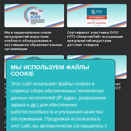
Мы в национальном союзе
Сертификат участника ООО
предприятий индустрии
НТП «ЭнергияЛаб» ассоциации
учебного оборудования и
предприятий индустрии
поставщиков образовательных
детских товаров
организация
МЫ ИСПОЛЬЗУЕМ ФАЙЛЫ
COOKIE
Этот сайт использует файлы cookies и
Международный сертификат
Сертификат соответствия
менеджмента качества ГОСТ
Учебное оборудование, марки
сервисы сбора обезличенных технических
ISO 9001:2015
ЭнергияЛаб ТУ 32.99.53–001–
47627947–2021 Серийный выпуск
данных посетителей (IP-адрес, разрешение
экрана и др.) для обеспечения
ООО НТП «ЭнергияЛаб». Все права
работоспособности и улучшения качества
защищены.
обслуживания. Продолжая использовать
Представленная на сайте информация
этот сайт, вы автоматически соглашаетесь с
не является публичной офертой