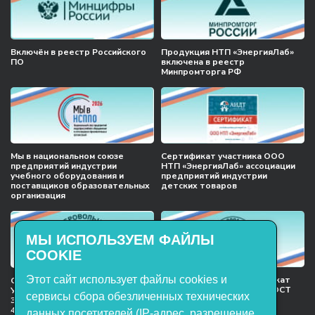
Включён в реестр Российского
Продукция НТП «ЭнергияЛаб»
ПО
включена в реестр
Минпромторга РФ
Мы в национальном союзе
Сертификат участника ООО
предприятий индустрии
НТП «ЭнергияЛаб» ассоциации
учебного оборудования и
предприятий индустрии
поставщиков образовательных
детских товаров
организация
МЫ ИСПОЛЬЗУЕМ ФАЙЛЫ
COOKIE
Этот сайт использует файлы cookies и
Международный сертификат
Сертификат соответствия
менеджмента качества ГОСТ
Учебное оборудование, марки
сервисы сбора обезличенных технических
ISO 9001:2015
ЭнергияЛаб ТУ 32.99.53–001–
47627947–2021 Серийный выпуск
данных посетителей (IP-адрес, разрешение