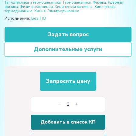
Теплотехника и термодинамика
,
Термодинамика
,
Физика. Ядерная
физика
,
Физическая химия
,
Химическая кинетика
,
Химическая
термодинамика
,
Химия
,
Электродинамика
Исполнение:
Без ПО
Задать вопрос
Дополнительные услуги
Запросить цену
Количество
товара
Лабораторная
Добавить в список КП
установка
«Теплопроводность