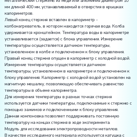
металлический стержень из меди или алюминия диаметром 10
мм длиной 400 мм, устанавливаемый в отверстия в крышках
калориметров.
Левый конец стержня вставлен в калориметр -
колбонагреватель, в котором находится горячая вода. Колба
удерживается кронштейном. Температура воды в калориметре
устанавливается (задается) с блока управления. Измерение
температуры осуществляется датчиком температуры,
установленном в колбе и подключенном к блоку управления.
Правый конец стержня опущен в калориметр с холодной водой.
Измерение температуры осуществляется датчиком
температуры, установленном в калориметре и подключенном к
блоку управления. Калориметр с холодной водой установлен на
магнитную мешалку, позволяющую обеспечивать равенство
температуры в объеме калориметра.
Для измерения температуры в разных точках стержня
используется датчики температуры, подключаемые к стержню с
помощью зажимов и подключенными к блоку управления.
Данная компоновка позволяет поддерживать постоянную
температуру на концах стержня в ходе эксперимента.
Модуль для исследования электропроводности металлов.
В качестве исследуемого материала используется катушка с