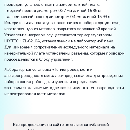
проводом, установленная на измерительной плате:
- медный провод диаметром 0,37 мм длиной 15,95 м;
- алюминиевый провод диаметром 0,4 мм длиной 15,99 м.
Измерительная плата устанавливается в лабораторную печь,
изготовленную из металла, покрытого порошковой краской.
Управление нагревом осуществляется терморегулятором
LILYTECH ZL-6210A, установленном на лабораторной печи.
Для измерения сопротивления исследуемого материала на
измерительной плате установлены разъемы, которые проводом
подсоединяются к блоку управления.
Лабораторная установка «Теплопроводность и
электропроводность металлов»предназначена для проведения
лабораторных работ для изучения и определения
экспериментальным методом коэффициента теплопроводности
и электропроводности металлов.
Вес:
Размеры (Д x Ш x В):
Все предложения на сайте не являются публичной