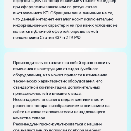
офертой. Цену на товар и наличие уточнит менеджер
Потребляемая мощность, В·А:
1500
при оформлении заказа или по результатам
Электропитание:
выставленного КП. Обращаем ваше внимание на то,
напряжение, В:
220
что данный интернет-каталог носит исключительно
частота, Гц:
50
информационный характер и ни при каких условиях не
Класс защиты от поражения электрическим током:
I
является публичной офертой, определяемой
Диапазон рабочих температур, ˚С:
+10…+35
положениями Статьи 437 п.2 ГК РФ
Влажность, %:
до 80
Производитель оставляет за собой право вносить
изменения в конструкцию стендов (учебного
оборудования), что может привести к изменению
технических характеристик оборудования, его
стандартной комплектации, дополнительных
принадлежностей и внешнего вида.
Несовпадение внешнего вида и комплектности
реального товара с изображением и описанием на
сайте не является показателем ненадлежащего
качества товара.
Рекомендуем проконсультироваться с нашими
специалистами по вопросам подбора учебных