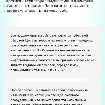
нагреватель. Температура воздуха в трубе контролируется
регулятором температуры. Приемником сигнала является
микрофон, установленный на конце трубы.
Вес:
Размеры (Д x Ш x В):
Все предложения на сайте не являются публичной
офертой. Цену на товар и наличие уточнит менеджер
Потребляемая мощность, В·А:
300
при оформлении заказа или по результатам
Электропитание:
выставленного КП. Обращаем ваше внимание на то,
напряжение, В:
220
что данный интернет-каталог носит исключительно
частота, Гц:
50
информационный характер и ни при каких условиях не
Класс защиты от поражения электрическим током:
I
является публичной офертой, определяемой
Диапазон рабочих температур, ˚С:
+10…+35
положениями Статьи 437 п.2 ГК РФ
Влажность, %:
до 80
Количество человек, которое одновременно и
активно может работать на комплекте:
2
Производитель оставляет за собой право вносить
изменения в конструкцию стендов (учебного
оборудования), что может привести к изменению
технических характеристик оборудования, его