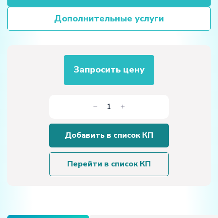
Дополнительные услуги
Запросить цену
Количество
товара
Лабораторная
Добавить в список КП
установка
«Изучение
зависимости
Перейти в список КП
скорости
звука
от
температуры»