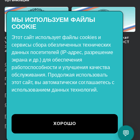
МЫ ИСПОЛЬЗУЕМ ФАЙЛЫ
COOKIE
Этот сайт использует файлы cookies и
Международный сертификат
Сертификат соответствия
менеджмента качества ГОСТ
Учебное оборудование, марки
сервисы сбора обезличенных технических
ISO 9001:2015
ЭнергияЛаб ТУ 32.99.53–001–
47627947–2021 Серийный выпуск
данных посетителей (IP-адрес, разрешение
экрана и др.) для обеспечения
ООО НТП «ЭнергияЛаб». Все права
работоспособности и улучшения качества
защищены.
обслуживания. Продолжая использовать
Представленная на сайте информация
этот сайт, вы автоматически соглашаетесь с
не является публичной офертой
использованием данных технологий.
Пользовательское соглашение
Согласие на обработку персональных данных
Политика обработки файлов cookie
ХОРОШО
Политика конфиденциальности
💬