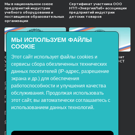
Мы в национальном союзе
Сертификат участника ООО
предприятий индустрии
НТП «ЭнергияЛаб» ассоциации
учебного оборудования и
предприятий индустрии
поставщиков образовательных
детских товаров
организация
МЫ ИСПОЛЬЗУЕМ ФАЙЛЫ
COOKIE
Этот сайт использует файлы cookies и
Международный сертификат
Сертификат соответствия
менеджмента качества ГОСТ
Учебное оборудование, марки
сервисы сбора обезличенных технических
ISO 9001:2015
ЭнергияЛаб ТУ 32.99.53–001–
47627947–2021 Серийный выпуск
данных посетителей (IP-адрес, разрешение
экрана и др.) для обеспечения
ООО НТП «ЭнергияЛаб». Все права
работоспособности и улучшения качества
защищены.
обслуживания. Продолжая использовать
Представленная на сайте информация
этот сайт, вы автоматически соглашаетесь с
не является публичной офертой
использованием данных технологий.
Пользовательское соглашение
Согласие на обработку персональных данных
Политика обработки файлов cookie