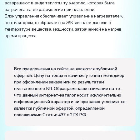
возвращают в виде теплоты ту энергию, которая была
затрачена на ее разрушение при плавлении.
Блок управления обеспечивает управление нагревателем,
вентилятором, отображает на ЖК-дисплее данные о
температуре вещества, мощности, затраченной на нагрев,
время процесса.
Вес:
Размеры (Д x Ш x В):
Все предложения на сайте не являются публичной
офертой. Цену на товар и наличие уточнит менеджер
Потребляемая мощность, В·А:
400
при оформлении заказа или по результатам
Электропитание:
выставленного КП. Обращаем ваше внимание на то,
напряжение, В:
220
что данный интернет-каталог носит исключительно
частота, Гц:
50
информационный характер и ни при каких условиях не
Класс защиты от поражения электрическим током:
I
является публичной офертой, определяемой
Диапазон рабочих температур, ˚С:
+10…+35
положениями Статьи 437 п.2 ГК РФ
Влажность, %:
до 80
Количество человек, которое одновременно и
активно может работать на комплекте:
2