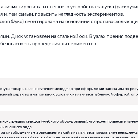
ханизма гироскопа и внешнего устройства запуска (раскручи
и, тем самым, повысить наглядность экспериментов.
оскоп Фуко) смонтирована на основании с противоскользящ
аями. Диск установлен на стальной оси. В узлах трения под
 безопасность проведения экспериментов.
ену на товар и наличие уточнит менеджер при оформлении заказа или по рез
онный характер и ни при каких условиях не является публичной офертой, оп
м:
I
в конструкцию стендов (учебного оборудования), что может привести к измен
 и внешнего вида.
ра с изображением и описанием на сайте не является показателем ненадлежа