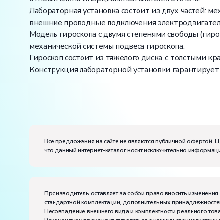
Лабораторная установка состоит из двух частей: ме
внешние проводные подключения электродвигателя 
Модель гироскопа с двумя степенями свободы (гир
механической системы подвеса гироскопа.
Гироскоп состоит из тяжелого диска, с толстыми кр
Конструкция лабораторной установки гарантирует
Вес:
Размеры (Д x Ш x В):
Потребляемая мощность, В·А:
100
Все предложения на сайте не являются публичной офертой. Ц
Электропитание:
что данный интернет-каталог носит исключительно информаци
напряжение, В:
220
частота, Гц:
50
Класс защиты от поражения электрическим токо
Диапазон рабочих температур, ˚С:
+10…+35
Производитель оставляет за собой право вносить изменения 
Влажность, %:
до 80
стандартной комплектации, дополнительных принадлежностей
Несовпадение внешнего вида и комплектности реального това