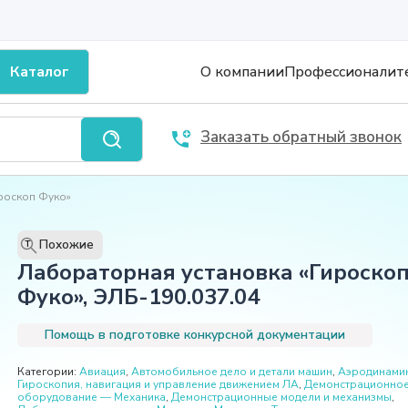
Каталог
О компании
Профессионалит
Заказать обратный звонок
роскоп Фуко»
Похожие
T
Лабораторная установка «Гироско
Фуко», ЭЛБ-190.037.04
Помощь в подготовке конкурсной документации
Категории:
Авиация
,
Автомобильное дело и детали машин
,
Аэродинами
Гироскопия, навигация и управление движением ЛА
,
Демонстрационно
оборудование — Механика
,
Демонстрационные модели и механизмы
,