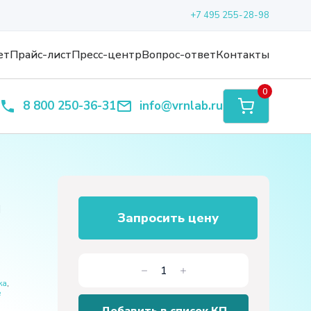
+7 495 255-28-98
ет
Прайс-лист
Пресс-центр
Вопрос-ответ
Контакты
0
8 800 250-36-31
info@vrnlab.ru
п
Запросить цену
Количество
ка
,
товара
е
Лабораторная