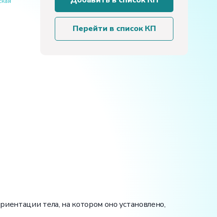
Добавить в список КП
ская
установка
«Гироскоп
Фуко»
Перейти в список КП
риентации тела, на котором оно установлено,