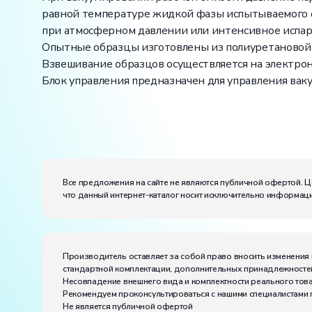
равной температуре жидкой фазы испытываемого 
при атмосферном давлении или интенсивное испар
Опытные образцы изготовлены из полиуретановой г
Взвешивание образцов осуществляется на электрон
Блок управления предназначен для управления вак
Вес:
Размеры (Д x Ш x В):
Потребляемая мощность, В·А:
500
Все предложения на сайте не являются публичной офертой. Ц
Электропитание:
что данный интернет-каталог носит исключительно информаци
напряжение, В:
220
частота, Гц:
50
Класс защиты от поражения электрическим токо
Диапазон рабочих температур, ˚С:
+10…+35
Производитель оставляет за собой право вносить изменения 
Влажность, %:
до 80
стандартной комплектации, дополнительных принадлежностей
Количество человек, которое одновременно и ак
Несовпадение внешнего вида и комплектности реального това
Рекомендуем проконсультироваться с нашими специалистами 
Не является публичной офертой