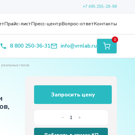
+7 495 255-28-98
ет
Прайс-лист
Пресс-центр
Вопрос-ответ
Контакты
0
8 800 250-36-31
info@vrnlab.ru
 реальных газов
Запросить цену
и
ов,
Количество
товара
Лабораторная