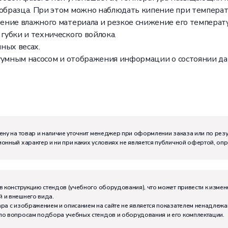
образца. При этом можно наблюдать кипение при темпера
ение влажного материала и резкое снижение его температ
убки и технического войлока.
ных весах.
уумным насосом и отображения информации о состоянии да
ену на товар и наличие уточнит менеджер при оформлении заказа или по рез
онный характер и ни при каких условиях не является публичной офертой, оп
м:
I
в конструкцию стендов (учебного оборудования), что может привести к измен
 и внешнего вида.
тивно может работать на комплекте:
2
ра с изображением и описанием на сайте не является показателем ненадлежа
по вопросам подбора учебных стендов и оборудования и его комплектации.