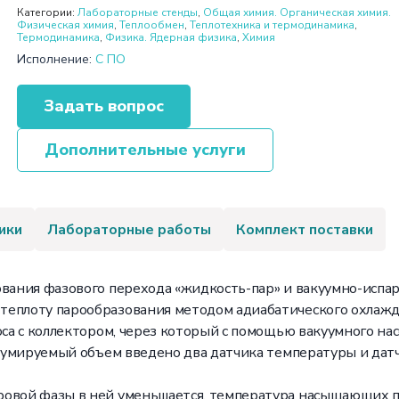
Категории:
Лабораторные стенды
,
Общая химия. Органическая химия.
Физическая химия
,
Теплообмен
,
Теплотехника и термодинамика
,
Термодинамика
,
Физика. Ядерная физика
,
Химия
Исполнение:
С ПО
Задать вопрос
Дополнительные услуги
ики
Лабораторные работы
Комплект поставки
ования фазового перехода «жидкость-пар» и вакуумно-исп
теплоту парообразования методом адиабатического охлажде
са с коллектором, через который с помощью вакуумного нас
куумируемый объем введено два датчика температуры и дат
овой фазы в ней уменьшается, температура насыщающих па