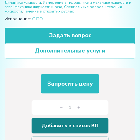
Динамика жидкости
,
Измерение в гидравлике и механике жидкости и
газа
,
Механика жидкости и газа
,
Специальные вопросы течения
жидкости
,
Течение в открытых руслах
Исполнение:
С ПО
Задать вопрос
Дополнительные услуги
Запросить цену
Количество
товара
Комплект
Добавить в список КП
учебного
оборудования