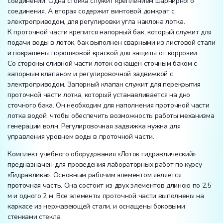
соединений. Одна стойка служит креплением шарнирного
соединения. А вторая содержит винтовой домкрат с
электроприводом, для регулировки угла наклона лотка.
К проточной части крепится напорный бак, который служит для
подачи воды в лоток, бак выполнен сварными из листовой стали
и покрашены порошковой краской для защиты от коррозии.
Со стороны сливной части лоток оснащен сточным баком с
запорным клапаном и регулировочной задвижкой с
электроприводом. Запорный клапан служит для перекрытия
проточной части лотка, который устанавливается на дно
сточного бака. Он необходим для наполнения проточной части
лотка водой, чтобы обеспечить возможность работы механизма
генерации волн. Регулировочная задвижка нужна для
управления уровнем воды в проточной части.
Комплект учебного оборудования «Лоток гидравлический»
предназначен для проведения лабораторных работ по курсу
«Гидравлика». Основным рабочим элементом является
проточная часть. Она состоит из двух элементов длиною по 2,5
м и одного 2 м. Все элементы проточной части выполнены на
каркасе из нержавеющей стали, и оснащены боковыми
стенками стекла.