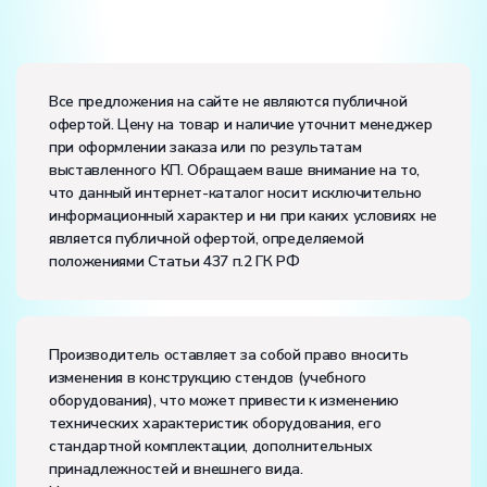
Вес:
Размеры (Д x Ш x В):
Все предложения на сайте не являются публичной
офертой. Цену на товар и наличие уточнит менеджер
Потребляемая мощность, В·А:
9000
при оформлении заказа или по результатам
Электропитание:
выставленного КП. Обращаем ваше внимание на то,
напряжение, В:
380
что данный интернет-каталог носит исключительно
частота, Гц:
50
информационный характер и ни при каких условиях не
Класс защиты от поражения электрическим током:
I
является публичной офертой, определяемой
Диапазон рабочих температур, ˚С:
+10…+35
положениями Статьи 437 п.2 ГК РФ
Влажность, %:
до 80
Количество человек, которое одновременно и
активно может работать на комплекте:
4
Производитель оставляет за собой право вносить
изменения в конструкцию стендов (учебного
оборудования), что может привести к изменению
технических характеристик оборудования, его
стандартной комплектации, дополнительных
принадлежностей и внешнего вида.