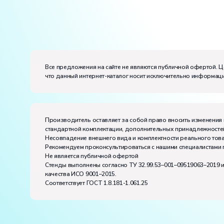
Электропитание:
напряжение, В:
220
частота, Гц:
50
Класс защиты от поражения электрическим токо
Все предложения на сайте не являются публичной офертой. Ц
что данный интернет-каталог носит исключительно информаци
Диапазон рабочих температур, ˚С:
+10…+35
Влажность, %:
до 80
Производитель оставляет за собой право вносить изменения 
стандартной комплектации, дополнительных принадлежностей
Несовпадение внешнего вида и комплектности реального това
Рекомендуем проконсультироваться с нашими специалистами 
Не является публичной офертой
Стенды выполнены согласно ТУ 32.99.53–001–09519063–2019 
качества ИСО 9001–2015.
Соответствует ГОСТ 1.8.181-1.061.25