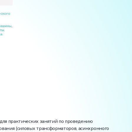
еского
машины
,
ты.
а.
для практических занятий по проведению
ования (силовых трансформаторов, асинхронного