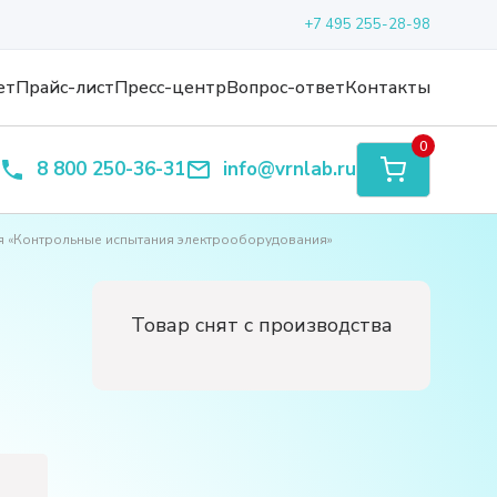
+7 495 255-28-98
ет
Прайс-лист
Пресс-центр
Вопрос-ответ
Контакты
0
8 800 250-36-31
info@vrnlab.ru
 «Контрольные испытания электрооборудования»
Товар снят с производства
е