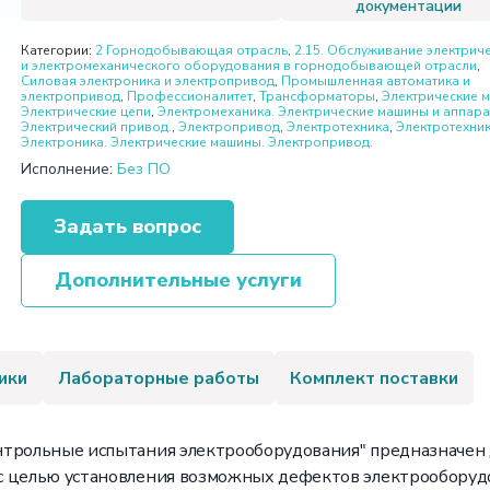
документации
Категории:
2 Горнодобывающая отрасль
,
2.15. Обслуживание электрич
и электромеханического оборудования в горнодобывающей отрасли
,
Cиловая электроника и электропривод
,
Промышленная автоматика и
электропривод
,
Профессионалитет
,
Трансформаторы
,
Электрические 
Электрические цепи
,
Электромеханика. Электрические машины и аппара
Электрический привод.
,
Электропривод
,
Электротехника
,
Электротехник
Электроника. Электрические машины. Электропривод.
Исполнение:
Без ПО
Задать вопрос
Дополнительные услуги
ики
Лабораторные работы
Комплект поставки
нтрольные испытания электрооборудования" предназначен 
с целью установления возможных дефектов электрооборуд