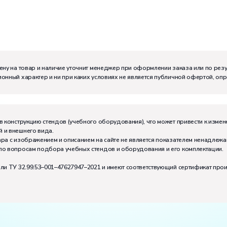
м:
I
ену на товар и наличие уточнит менеджер при оформлении заказа или по рез
онный характер и ни при каких условиях не является публичной офертой, оп
в конструкцию стендов (учебного оборудования), что может привести к измен
 и внешнего вида.
ра с изображением и описанием на сайте не является показателем ненадлежа
по вопросам подбора учебных стендов и оборудования и его комплектации.
или ТУ 32.99.53–001–47627947–2021 и имеют соответствующий сертификат про