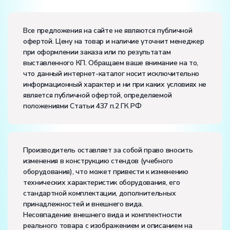
Вес:
Размеры (Д x Ш x В):
Все предложения на сайте не являются публичной
офертой. Цену на товар и наличие уточнит менеджер
Потребляемая мощность, В·А:
50
при оформлении заказа или по результатам
Электропитание:
выставленного КП. Обращаем ваше внимание на то,
напряжение, В:
220
что данный интернет-каталог носит исключительно
частота, Гц:
50
информационный характер и ни при каких условиях не
Класс защиты от поражения электрическим током:
I
является публичной офертой, определяемой
Диапазон рабочих температур, ˚С:
+10…+35
положениями Статьи 437 п.2 ГК РФ
Влажность, %:
до 80
Количество человек, которое одновременно и
активно может работать на комплекте:
2
Производитель оставляет за собой право вносить
изменения в конструкцию стендов (учебного
оборудования), что может привести к изменению
технических характеристик оборудования, его
стандартной комплектации, дополнительных
принадлежностей и внешнего вида.
Несовпадение внешнего вида и комплектности
реального товара с изображением и описанием на