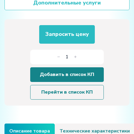
Дополнительные услуги
Запросить цену
Количество
товара
Лабораторная
Добавить в список КП
установка
«Скорость
звука
Перейти в список КП
в
воздухе»
Описание товара
Технические характеристики