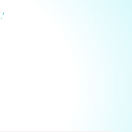
и
14
ей
,