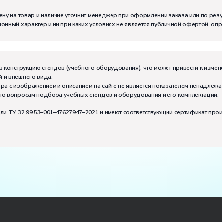
м:
I
ену на товар и наличие уточнит менеджер при оформлении заказа или по рез
онный характер и ни при каких условиях не является публичной офертой, оп
в конструкцию стендов (учебного оборудования), что может привести к измен
 и внешнего вида.
ра с изображением и описанием на сайте не является показателем ненадлежа
по вопросам подбора учебных стендов и оборудования и его комплектации.
или ТУ 32.99.53–001–47627947–2021 и имеют соответствующий сертификат про