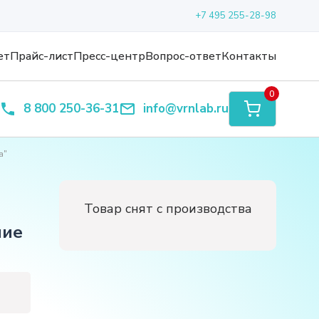
+7 495 255-28-98
ет
Прайс-лист
Пресс-центр
Вопрос-ответ
Контакты
0
8 800 250-36-31
info@vrnlab.ru
а"
Товар снят с производства
ние
е