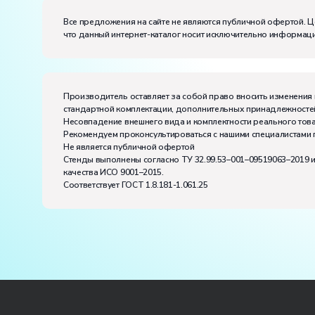
частота, Гц:
50
Класс защиты от поражения электрическим токо
Все предложения на сайте не являются публичной офертой. Ц
что данный интернет-каталог носит исключительно информаци
Диапазон рабочих температур, ˚С:
+10…+35
Влажность, %:
до 80
Производитель оставляет за собой право вносить изменения 
стандартной комплектации, дополнительных принадлежностей
Несовпадение внешнего вида и комплектности реального това
Рекомендуем проконсультироваться с нашими специалистами 
Не является публичной офертой
Стенды выполнены согласно ТУ 32.99.53–001–09519063–2019 
качества ИСО 9001–2015.
Соответствует ГОСТ 1.8.181-1.061.25