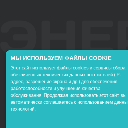
МЫ ИСПОЛЬЗУЕМ ФАЙЛЫ COOKIE
Этот сайт использует файлы cookies и сервисы сбора
Включён в реестр
Продукция НТП
обезличенных технических данных посетителей (IP-
Российского ПО
«ЭнергияЛаб» включена в
адрес, разрешение экрана и др.) для обеспечения
реестр Минпромторга РФ
работоспособности и улучшения качества
обслуживания. Продолжая использовать этот сайт, вы
автоматически соглашаетесь с использованием данны
технологий.
ООО НТП «ЭнергияЛаб». Все
права защищены.