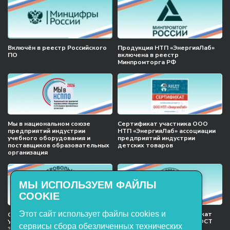
Включён в реестр Российского
Продукция НТП «ЭнергияЛаб»
ПО
включена в реестр
Минпромторга РФ
Мы в национальном союзе
Сертификат участника ООО
предприятий индустрии
НТП «ЭнергияЛаб» ассоциации
учебного оборудования и
предприятий индустрии
поставщиков образовательных
детских товаров
организация
МЫ ИСПОЛЬЗУЕМ ФАЙЛЫ
COOKIE
Этот сайт использует файлы cookies и
Международный сертификат
Сертификат соответствия
менеджмента качества ГОСТ
Учебное оборудование, марки
сервисы сбора обезличенных технических
ISO 9001:2015
ЭнергияЛаб ТУ 32.99.53–001–