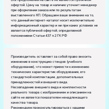
частота, Гц:
50
офертой. Цену на товар и наличие уточнит менеджер
Класс защиты от поражения электрическим током:
I
при оформлении заказа или по результатам
Диапазон рабочих температур, ˚С:
+10…+35
выставленного КП. Обращаем ваше внимание на то,
Влажность, %:
до 80
что данный интернет-каталог носит исключительно
информационный характер и ни при каких условиях не
является публичной офертой, определяемой
положениями Статьи 437 п.2 ГК РФ
Производитель оставляет за собой право вносить
изменения в конструкцию стендов (учебного
оборудования), что может привести к изменению
технических характеристик оборудования, его
стандартной комплектации, дополнительных
принадлежностей и внешнего вида.
Несовпадение внешнего вида и комплектности
реального товара с изображением и описанием на
сайте не является показателем ненадлежащего
качества товара.
Рекомендуем проконсультироваться с нашими